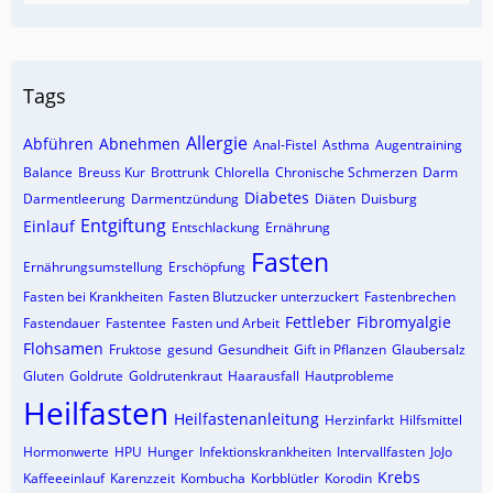
Tags
Allergie
Abführen
Abnehmen
Anal-Fistel
Asthma
Augentraining
Balance
Breuss Kur
Brottrunk
Chlorella
Chronische Schmerzen
Darm
Diabetes
Darmentleerung
Darmentzündung
Diäten
Duisburg
Entgiftung
Einlauf
Entschlackung
Ernährung
Fasten
Ernährungsumstellung
Erschöpfung
Fasten bei Krankheiten
Fasten Blutzucker unterzuckert
Fastenbrechen
Fettleber
Fibromyalgie
Fastendauer
Fastentee
Fasten und Arbeit
Flohsamen
Fruktose
gesund
Gesundheit
Gift in Pflanzen
Glaubersalz
Gluten
Goldrute
Goldrutenkraut
Haarausfall
Hautprobleme
Heilfasten
Heilfastenanleitung
Herzinfarkt
Hilfsmittel
Hormonwerte
HPU
Hunger
Infektionskrankheiten
Intervallfasten
JoJo
Krebs
Kaffeeeinlauf
Karenzzeit
Kombucha
Korbblütler
Korodin