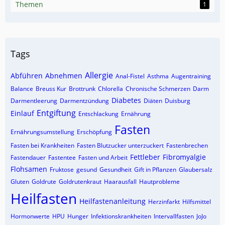
Themen
1
Tags
Allergie
Abführen
Abnehmen
Anal-Fistel
Asthma
Augentraining
Balance
Breuss Kur
Brottrunk
Chlorella
Chronische Schmerzen
Darm
Diabetes
Darmentleerung
Darmentzündung
Diäten
Duisburg
Entgiftung
Einlauf
Entschlackung
Ernährung
Fasten
Ernährungsumstellung
Erschöpfung
Fasten bei Krankheiten
Fasten Blutzucker unterzuckert
Fastenbrechen
Fettleber
Fibromyalgie
Fastendauer
Fastentee
Fasten und Arbeit
Flohsamen
Fruktose
gesund
Gesundheit
Gift in Pflanzen
Glaubersalz
Gluten
Goldrute
Goldrutenkraut
Haarausfall
Hautprobleme
Heilfasten
Heilfastenanleitung
Herzinfarkt
Hilfsmittel
Hormonwerte
HPU
Hunger
Infektionskrankheiten
Intervallfasten
JoJo