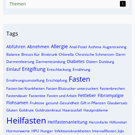
Themen
1
Tags
Allergie
Abführen
Abnehmen
Anal-Fistel
Asthma
Augentraining
Balance
Breuss Kur
Brottrunk
Chlorella
Chronische Schmerzen
Darm
Diabetes
Darmentleerung
Darmentzündung
Diäten
Duisburg
Entgiftung
Einlauf
Entschlackung
Ernährung
Fasten
Ernährungsumstellung
Erschöpfung
Fasten bei Krankheiten
Fasten Blutzucker unterzuckert
Fastenbrechen
Fettleber
Fibromyalgie
Fastendauer
Fastentee
Fasten und Arbeit
Flohsamen
Fruktose
gesund
Gesundheit
Gift in Pflanzen
Glaubersalz
Gluten
Goldrute
Goldrutenkraut
Haarausfall
Hautprobleme
Heilfasten
Heilfastenanleitung
Herzinfarkt
Hilfsmittel
Hormonwerte
HPU
Hunger
Infektionskrankheiten
Intervallfasten
JoJo