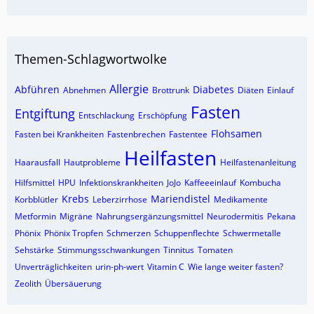
Themen-Schlagwortwolke
Allergie
Abführen
Diabetes
Abnehmen
Brottrunk
Diäten
Einlauf
Fasten
Entgiftung
Entschlackung
Erschöpfung
Flohsamen
Fasten bei Krankheiten
Fastenbrechen
Fastentee
Heilfasten
Haarausfall
Hautprobleme
Heilfastenanleitung
Hilfsmittel
HPU
Infektionskrankheiten
JoJo
Kaffeeeinlauf
Kombucha
Krebs
Mariendistel
Korbblütler
Leberzirrhose
Medikamente
Metformin
Migräne
Nahrungsergänzungsmittel
Neurodermitis
Pekana
Phönix
Phönix Tropfen
Schmerzen
Schuppenflechte
Schwermetalle
Sehstärke
Stimmungsschwankungen
Tinnitus
Tomaten
Unverträglichkeiten
urin-ph-wert
Vitamin C
Wie lange weiter fasten?
Zeolith
Übersäuerung