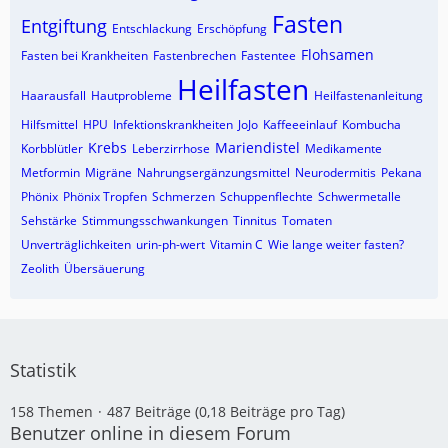
Fasten
Entgiftung
Entschlackung
Erschöpfung
Flohsamen
Fasten bei Krankheiten
Fastenbrechen
Fastentee
Heilfasten
Haarausfall
Hautprobleme
Heilfastenanleitung
Hilfsmittel
HPU
Infektionskrankheiten
JoJo
Kaffeeeinlauf
Kombucha
Krebs
Mariendistel
Korbblütler
Leberzirrhose
Medikamente
Metformin
Migräne
Nahrungsergänzungsmittel
Neurodermitis
Pekana
Phönix
Phönix Tropfen
Schmerzen
Schuppenflechte
Schwermetalle
Sehstärke
Stimmungsschwankungen
Tinnitus
Tomaten
Unverträglichkeiten
urin-ph-wert
Vitamin C
Wie lange weiter fasten?
Zeolith
Übersäuerung
Statistik
158 Themen
487 Beiträge (0,18 Beiträge pro Tag)
Benutzer online in diesem Forum