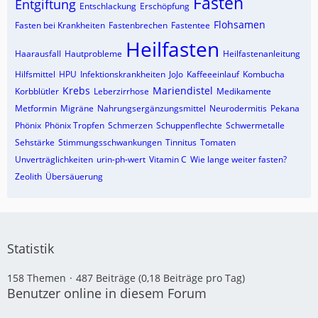
Fasten
Entgiftung
Entschlackung
Erschöpfung
Flohsamen
Fasten bei Krankheiten
Fastenbrechen
Fastentee
Heilfasten
Haarausfall
Hautprobleme
Heilfastenanleitung
Hilfsmittel
HPU
Infektionskrankheiten
JoJo
Kaffeeeinlauf
Kombucha
Krebs
Mariendistel
Korbblütler
Leberzirrhose
Medikamente
Metformin
Migräne
Nahrungsergänzungsmittel
Neurodermitis
Pekana
Phönix
Phönix Tropfen
Schmerzen
Schuppenflechte
Schwermetalle
Sehstärke
Stimmungsschwankungen
Tinnitus
Tomaten
Unverträglichkeiten
urin-ph-wert
Vitamin C
Wie lange weiter fasten?
Zeolith
Übersäuerung
Statistik
158 Themen
487 Beiträge (0,18 Beiträge pro Tag)
Benutzer online in diesem Forum