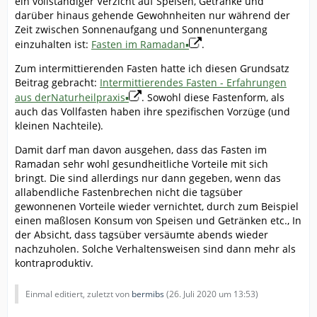
ein vollständiger Verzicht auf Speisen, Getränke und
darüber hinaus gehende Gewohnheiten nur während der
Zeit zwischen Sonnenaufgang und Sonnenuntergang
einzuhalten ist:
Fasten im Ramadan▪
.
Zum intermittierenden Fasten hatte ich diesen Grundsatz
Beitrag gebracht:
Intermittierendes Fasten - Erfahrungen
aus derNaturheilpraxis▪
. Sowohl diese Fastenform, als
auch das Vollfasten haben ihre spezifischen Vorzüge (und
kleinen Nachteile).
Damit darf man davon ausgehen, dass das Fasten im
Ramadan sehr wohl gesundheitliche Vorteile mit sich
bringt. Die sind allerdings nur dann gegeben, wenn das
allabendliche Fastenbrechen nicht die tagsüber
gewonnenen Vorteile wieder vernichtet, durch zum Beispiel
einen maßlosen Konsum von Speisen und Getränken etc., In
der Absicht, dass tagsüber versäumte abends wieder
nachzuholen. Solche Verhaltensweisen sind dann mehr als
kontraproduktiv.
Einmal editiert, zuletzt von
bermibs
(
26. Juli 2020 um 13:53
)