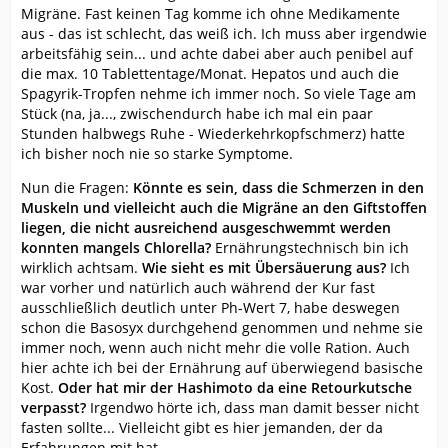
Migräne. Fast keinen Tag komme ich ohne Medikamente
aus - das ist schlecht, das weiß ich. Ich muss aber irgendwie
arbeitsfähig sein... und achte dabei aber auch penibel auf
die max. 10 Tablettentage/Monat. Hepatos und auch die
Spagyrik-Tropfen nehme ich immer noch. So viele Tage am
Stück (na, ja..., zwischendurch habe ich mal ein paar
Stunden halbwegs Ruhe - Wiederkehrkopfschmerz) hatte
ich bisher noch nie so starke Symptome.
Nun die Fragen:
Könnte es sein, dass die Schmerzen in den
Muskeln und vielleicht auch die Migräne an den Giftstoffen
liegen, die nicht ausreichend ausgeschwemmt werden
konnten mangels Chlorella?
Ernährungstechnisch bin ich
wirklich achtsam.
Wie sieht es mit Übersäuerung aus?
Ich
war vorher und natürlich auch während der Kur fast
ausschließlich deutlich unter Ph-Wert 7, habe deswegen
schon die Basosyx durchgehend genommen und nehme sie
immer noch, wenn auch nicht mehr die volle Ration. Auch
hier achte ich bei der Ernährung auf überwiegend basische
Kost.
Oder hat mir der Hashimoto da eine Retourkutsche
verpasst?
Irgendwo hörte ich, dass man damit besser nicht
fasten sollte... Vielleicht gibt es hier jemanden, der da
Erfahrungen mit hat.