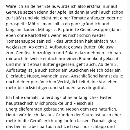
Wäre ich an deiner Stelle, würde ich also erstmal nur auf
Gemüse setzen (denn der Apfel ist dann ja wohl auch schon
zu "süß") und vielleicht mit einer Tomate anfangen oder ne
geraspelte Möhre, man soll ja eh ganz gründlich und
langsam kauen. Mittags z. B. pürierte Gemüsesuppe (dann
eben ohne Kartoffeln), wenn es nicht schon wieder
Tomatensuppe sein soll - das Brot dann halt einfach nur
weglassen. Ab dem 2. Aufbautag etwas Butter, Öle usw.
zum Gemüse hinzufügen und Salate dazunehmen. Ich hab
mir auch teilweise einfach nur einen Blumenkohl gekocht
und ihn mit etwas Butter gegessen, geht auch. Ab dem 3.
Aufbautag ist ja auch schon ein Stückchen Fleisch oder ein
Ei erlaubt, Nüsse, Mandeln usw.. Anschließend kannst du je
nach deiner persönlichen Verträglichkeit deine Vorlieben
mehr berücksichtigen und schauen, was dir guttut.
Ich habe damals - allerdings ohne anfängliches Fasten -
hauptsächlich Milchprodukte und Fleisch als
Energielieferanten gebraucht. Neben dem Fett natürlich.
Heute würde ich das aus Gründen der Säurelast auch eher
mehr in die Gemüserichtung laufen lassen. Damals ging
das bei mir aber partout nicht, ich war nur schlapp und