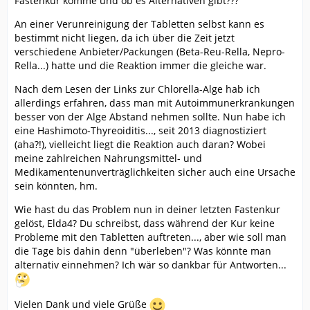
Fastenkur komme und ob es Alternativen gibt???
An einer Verunreinigung der Tabletten selbst kann es
bestimmt nicht liegen, da ich über die Zeit jetzt
verschiedene Anbieter/Packungen (Beta-Reu-Rella, Nepro-
Rella...) hatte und die Reaktion immer die gleiche war.
Nach dem Lesen der Links zur Chlorella-Alge hab ich
allerdings erfahren, dass man mit Autoimmunerkrankungen
besser von der Alge Abstand nehmen sollte. Nun habe ich
eine Hashimoto-Thyreoiditis..., seit 2013 diagnostiziert
(aha?!), vielleicht liegt die Reaktion auch daran? Wobei
meine zahlreichen Nahrungsmittel- und
Medikamentenunverträglichkeiten sicher auch eine Ursache
sein könnten, hm.
Wie hast du das Problem nun in deiner letzten Fastenkur
gelöst, Elda4? Du schreibst, dass während der Kur keine
Probleme mit den Tabletten auftreten..., aber wie soll man
die Tage bis dahin denn "überleben"? Was könnte man
alternativ einnehmen? Ich wär so dankbar für Antworten...
Vielen Dank und viele Grüße