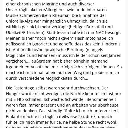
einer chronischen Migräne und auch diverser
Unverträglichkeiten/Allergien sowie undefinierbaren
Muskelschmerzen (kein Rheuma). Die Einnahme der
Chlorella-Alge war mir gänzlich unmöglich, da ich sie
wirklich gar nicht mehr vertrage (heftiger Durchfall und
Übelkeit/Erbrechen). Stattdessen habe ich mir NAC besorgt.
Meinen bisher "noch nicht aktiven" Hashimoto habe ich
geflissentlich ignoriert und gehofft, dass das kein Hindernis
ist. Auf ärztliche/heilpraktische Beratung (mangels
Möglichkeit und Finanzen) muss ich leider schon seit Jahren
verzichten..., außerdem hat bisher ohnehin niemand
irgendeinen Ansatz bei mir erfolgreich verfolgen können. So
mache ich mich halt allein auf den Weg und probiere mich
durch verschiedene Möglichkeiten durch...
Die Fastentage selbst waren sehr durchwachsen. Der
Hunger wurde nicht weniger, die Nächte konnte ich fast nur
mit 5-Htp schlafen. Schwäche, Schwindel, Benommenheit
waren fast immer präsent und an arbeiten war überhaupt
nicht zu denken. Fast ständig fühlte ich mich unterzuckert.
Einläufe machte ich täglich (teilweise 2x), direkt danach
fühlte ich mich immer für ca. ne halbe Stunde recht wohl.
So habe ich mich durchgeschleppt in der Hoffnung, dass