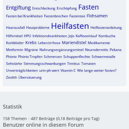
Fasten
Entgiftung
Entschlackung
Erschöpfung
Flohsamen
Fasten bei Krankheiten
Fastenbrechen
Fastentee
Heilfasten
Haarausfall
Hautprobleme
Heilfastenanleitung
Hilfsmittel
HPU
Infektionskrankheiten
JoJo
Kaffeeeinlauf
Kombucha
Krebs
Mariendistel
Korbblütler
Leberzirrhose
Medikamente
Metformin
Migräne
Nahrungsergänzungsmittel
Neurodermitis
Pekana
Phönix
Phönix Tropfen
Schmerzen
Schuppenflechte
Schwermetalle
Sehstärke
Stimmungsschwankungen
Tinnitus
Tomaten
Unverträglichkeiten
urin-ph-wert
Vitamin C
Wie lange weiter fasten?
Zeolith
Übersäuerung
Statistik
158 Themen
487 Beiträge (0,18 Beiträge pro Tag)
Benutzer online in diesem Forum