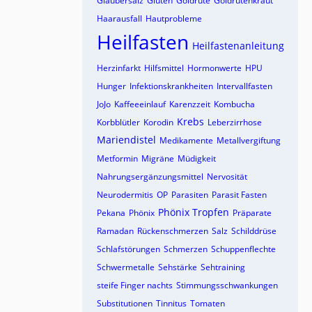
Glaubersalz
Gluten
Goldrute
Goldrutenkraut
Haarausfall
Hautprobleme
Heilfasten
Heilfastenanleitung
Herzinfarkt
Hilfsmittel
Hormonwerte
HPU
Hunger
Infektionskrankheiten
Intervallfasten
JoJo
Kaffeeeinlauf
Karenzzeit
Kombucha
Krebs
Korbblütler
Korodin
Leberzirrhose
Mariendistel
Medikamente
Metallvergiftung
Metformin
Migräne
Müdigkeit
Nahrungsergänzungsmittel
Nervosität
Neurodermitis
OP
Parasiten
Parasit Fasten
Phönix Tropfen
Pekana
Phönix
Präparate
Ramadan
Rückenschmerzen
Salz
Schilddrüse
Schlafstörungen
Schmerzen
Schuppenflechte
Schwermetalle
Sehstärke
Sehtraining
steife Finger nachts
Stimmungsschwankungen
Substitutionen
Tinnitus
Tomaten