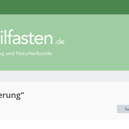
erung“
Su