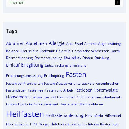
Themen
1
Tags
Allergie
Abführen
Abnehmen
Anal-Fistel
Asthma
Augentraining
Balance
Breuss Kur
Brottrunk
Chlorella
Chronische Schmerzen
Darm
Diabetes
Darmentleerung
Darmentzündung
Diäten
Duisburg
Entgiftung
Einlauf
Entschlackung
Ernährung
Fasten
Ernährungsumstellung
Erschöpfung
Fasten bei Krankheiten
Fasten Blutzucker unterzuckert
Fastenbrechen
Fettleber
Fibromyalgie
Fastendauer
Fastentee
Fasten und Arbeit
Flohsamen
Fruktose
gesund
Gesundheit
Gift in Pflanzen
Glaubersalz
Gluten
Goldrute
Goldrutenkraut
Haarausfall
Hautprobleme
Heilfasten
Heilfastenanleitung
Herzinfarkt
Hilfsmittel
Hormonwerte
HPU
Hunger
Infektionskrankheiten
Intervallfasten
JoJo