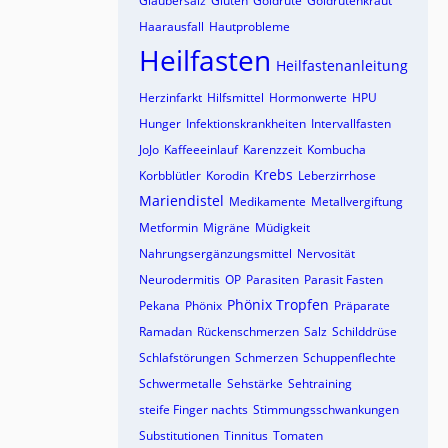
Glaubersalz
Gluten
Goldrute
Goldrutenkraut
Haarausfall
Hautprobleme
Heilfasten
Heilfastenanleitung
Herzinfarkt
Hilfsmittel
Hormonwerte
HPU
Hunger
Infektionskrankheiten
Intervallfasten
JoJo
Kaffeeeinlauf
Karenzzeit
Kombucha
Krebs
Korbblütler
Korodin
Leberzirrhose
Mariendistel
Medikamente
Metallvergiftung
Metformin
Migräne
Müdigkeit
Nahrungsergänzungsmittel
Nervosität
Neurodermitis
OP
Parasiten
Parasit Fasten
Phönix Tropfen
Pekana
Phönix
Präparate
Ramadan
Rückenschmerzen
Salz
Schilddrüse
Schlafstörungen
Schmerzen
Schuppenflechte
Schwermetalle
Sehstärke
Sehtraining
steife Finger nachts
Stimmungsschwankungen
Substitutionen
Tinnitus
Tomaten