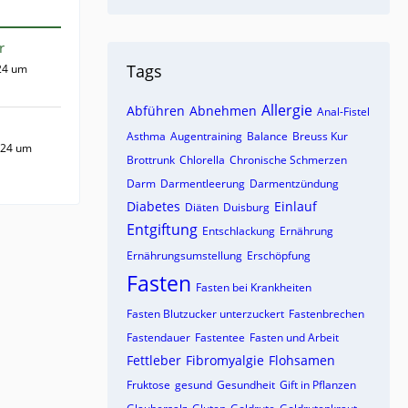
r
Tags
24 um
Allergie
Abführen
Abnehmen
Anal-Fistel
Asthma
Augentraining
Balance
Breuss Kur
024 um
Brottrunk
Chlorella
Chronische Schmerzen
Darm
Darmentleerung
Darmentzündung
Diabetes
Einlauf
Diäten
Duisburg
Entgiftung
Entschlackung
Ernährung
Ernährungsumstellung
Erschöpfung
Fasten
Fasten bei Krankheiten
Fasten Blutzucker unterzuckert
Fastenbrechen
Fastendauer
Fastentee
Fasten und Arbeit
Fettleber
Fibromyalgie
Flohsamen
Fruktose
gesund
Gesundheit
Gift in Pflanzen