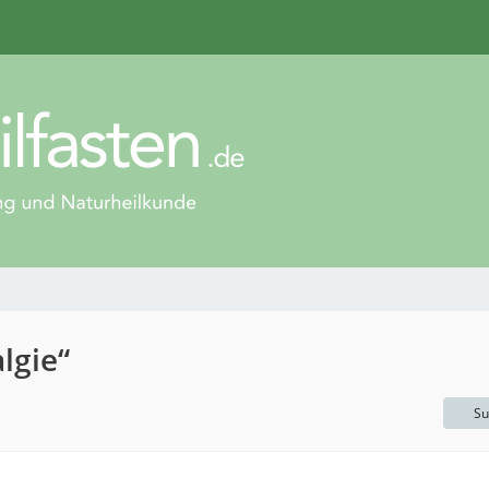
lgie“
Su