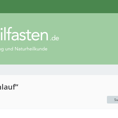
lauf“
Su