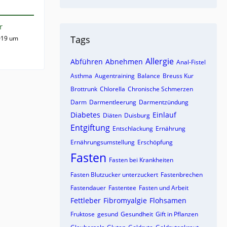
r
Tags
019 um
Allergie
Abführen
Abnehmen
Anal-Fistel
Asthma
Augentraining
Balance
Breuss Kur
Brottrunk
Chlorella
Chronische Schmerzen
Darm
Darmentleerung
Darmentzündung
Diabetes
Einlauf
Diäten
Duisburg
Entgiftung
Entschlackung
Ernährung
Ernährungsumstellung
Erschöpfung
Fasten
Fasten bei Krankheiten
Fasten Blutzucker unterzuckert
Fastenbrechen
Fastendauer
Fastentee
Fasten und Arbeit
Fettleber
Fibromyalgie
Flohsamen
Fruktose
gesund
Gesundheit
Gift in Pflanzen