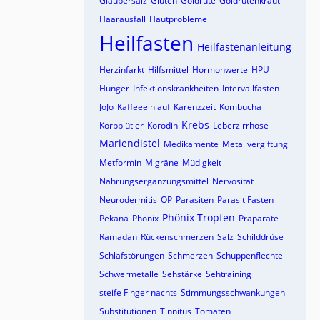
Glaubersalz
Gluten
Goldrute
Goldrutenkraut
Haarausfall
Hautprobleme
Heilfasten
Heilfastenanleitung
Herzinfarkt
Hilfsmittel
Hormonwerte
HPU
Hunger
Infektionskrankheiten
Intervallfasten
JoJo
Kaffeeeinlauf
Karenzzeit
Kombucha
Krebs
Korbblütler
Korodin
Leberzirrhose
Mariendistel
Medikamente
Metallvergiftung
Metformin
Migräne
Müdigkeit
Nahrungsergänzungsmittel
Nervosität
Neurodermitis
OP
Parasiten
Parasit Fasten
Phönix Tropfen
Pekana
Phönix
Präparate
Ramadan
Rückenschmerzen
Salz
Schilddrüse
Schlafstörungen
Schmerzen
Schuppenflechte
Schwermetalle
Sehstärke
Sehtraining
steife Finger nachts
Stimmungsschwankungen
Substitutionen
Tinnitus
Tomaten