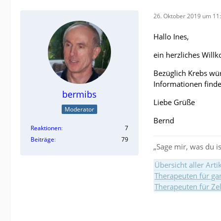
26. Oktober 2019 um 11
Hallo Ines,
ein herzliches Wil
Bezüglich Krebs wür
Informationen find
bermibs
Liebe Grüße
Moderator
Bernd
Reaktionen
7
Beiträge
79
„Sage mir, was du is
Übersicht aller Art
Therapeuten für gan
Therapeuten für Ze