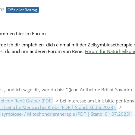
:32
Offizieller Beitrag
lkommen hier im Forum.
de ich dir empfehlen, dich einmal mit der Zellsymbiosetherapie 
est du auch im anderen Forum von René:
Forum für Naturheilkun
st, und ich sage dir, wer du bist.“ (Jean Anthelme Brillat-Savarin)
ikel von René Gräber (PDF)
-> bei Interesse am Link bitte per Kon
zheitliche Medizin bei Krebs (PDF | Stand: 30.06.2023)
ˍ
llsymbiose- / Mitochondrientherapie (PDF | Stand: 01.07.2023)
ˍ