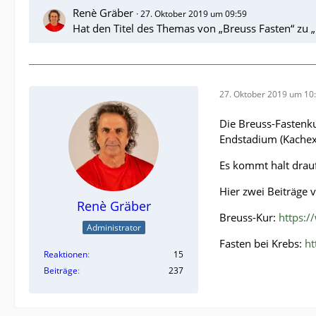
Renè Gräber
27. Oktober 2019 um 09:59
Hat den Titel des Themas von „Breuss Fasten“ zu „
27. Oktober 2019 um 10
Die Breuss-Fastenku
Endstadium (Kachexi
Es kommt halt drau
Hier zwei Beiträge
Renè Gräber
Breuss-Kur:
https:/
Administrator
Fasten bei Krebs:
ht
Reaktionen
15
Beiträge
237