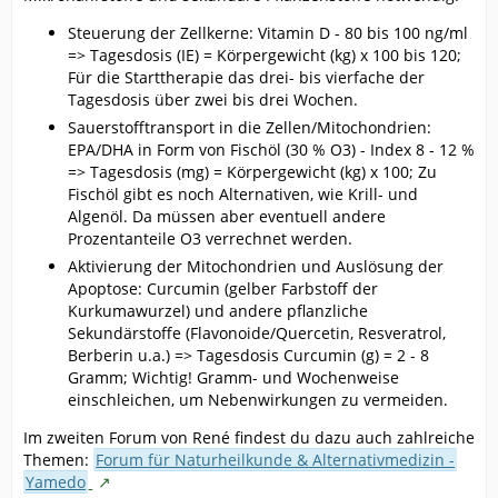
Steuerung der Zellkerne: Vitamin D - 80 bis 100 ng/ml
=> Tagesdosis (IE) = Körpergewicht (kg) x 100 bis 120;
Für die Starttherapie das drei- bis vierfache der
Tagesdosis über zwei bis drei Wochen.
Sauerstofftransport in die Zellen/Mitochondrien:
EPA/DHA in Form von Fischöl (30 % O3) - Index 8 - 12 %
=> Tagesdosis (mg) = Körpergewicht (kg) x 100; Zu
Fischöl gibt es noch Alternativen, wie Krill- und
Algenöl. Da müssen aber eventuell andere
Prozentanteile O3 verrechnet werden.
Aktivierung der Mitochondrien und Auslösung der
Apoptose: Curcumin (gelber Farbstoff der
Kurkumawurzel) und andere pflanzliche
Sekundärstoffe (Flavonoide/Quercetin, Resveratrol,
Berberin u.a.) => Tagesdosis Curcumin (g) = 2 - 8
Gramm; Wichtig! Gramm- und Wochenweise
einschleichen, um Nebenwirkungen zu vermeiden.
Im zweiten Forum von René findest du dazu auch zahlreiche
Themen:
Forum für Naturheilkunde & Alternativmedizin -
Yamedo
ˍ