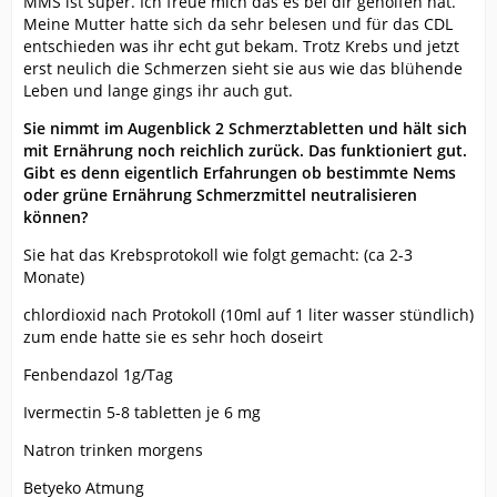
MMS ist super. Ich freue mich das es bei dir geholfen hat.
Meine Mutter hatte sich da sehr belesen und für das CDL
entschieden was ihr echt gut bekam. Trotz Krebs und jetzt
erst neulich die Schmerzen sieht sie aus wie das blühende
Leben und lange gings ihr auch gut.
Sie nimmt im Augenblick 2 Schmerztabletten und hält sich
mit Ernährung noch reichlich zurück. Das funktioniert gut.
Gibt es denn eigentlich Erfahrungen ob bestimmte Nems
oder grüne Ernährung Schmerzmittel neutralisieren
können?
Sie hat das Krebsprotokoll wie folgt gemacht: (ca 2-3
Monate)
chlordioxid nach Protokoll (10ml auf 1 liter wasser stündlich)
zum ende hatte sie es sehr hoch doseirt
Fenbendazol 1g/Tag
Ivermectin 5-8 tabletten je 6 mg
Natron trinken morgens
Betyeko Atmung