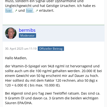
muss, sondern ein Signal über Dysharmonie und
Ungleichgewicht und hat Geistige Ursachen. Ich habe es
hier
ˍ
und
hier
ˍ
erläutert.
bermibs
Moderator
30. April 2025 um 11:19
Offizieller Beitrag
Hallo Madlen,
der Vitamin-D-Spiegel von 94,8 ng/ml ist hervorragend und
sollte auch um die 100 ng/ml gehalten werden. 20.000 IE bei
einem Gewicht von 50 kg erscheint mir auf Dauer zu hoch.
Hier solltest du mit dem Faktor 120 rechnen, also 50 (kg) x
120 = 6.000 IE ( bis max. 10.000 IE).
Bei Algenöl sind pro Tag zwei Teelöffel ratsam. Das sind ca.
9 Gramm Öl und davon ca. 3 Gramm die beiden wichtigen
Säuren EPA/DHA.