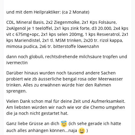
und mit dem Heilpraktiker: (ca 2 Monate)
CDL, Mineral Basis, 2x2 Ziegenmolke, 2x1 Kps Folsäure,
2xAlgenöl je 1 teelöffel, 2x1 kps zink forte, d3 20.000, 2x4 kps
vit c 675mg+opc, 2x1 kps selen 200mg, 1 kps Resveratrol, 2x1
kps Mariendistel, 2x1 tl. MSM trinken, 2x20 tr. rizol kappa,
mimosa pudica, 2x6 tr. bitterstoffe löwenzahn
dann noch globuli, rechtsdrehende milchsäure tropfen und
ivermectin
Darüber hinaus wurden noch tausend andere Sachen
probiert wie zb äusserliche bengal rosa oder Meerwasser
trinken. Alles zu erwähnen würde hier den Rahmen
sprengen.
Vielen Dank schon mal für deine Zeit und Aufmerksamkeit.
Am liebsten würden wir nach wie vor die Chemo umgehen
die ja noch nicht gestartet hat.
Ganz liebe Grüsse an dich
(ich sehe gerade ich hätte
auch alles anhängen können...naja
)