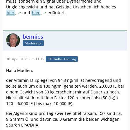
muss, sondern ein Signal über Dysharmonie und
Ungleichgewicht und hat Geistige Ursachen. Ich habe es
hier
ˍ
und
hier
ˍ
erläutert.
bermibs
Moderator
30. April 2025 um 11:19
Offizieller Beitrag
Hallo Madlen,
der Vitamin-D-Spiegel von 94,8 ng/ml ist hervorragend und
sollte auch um die 100 ng/ml gehalten werden. 20.000 IE bei
einem Gewicht von 50 kg erscheint mir auf Dauer zu hoch.
Hier solltest du mit dem Faktor 120 rechnen, also 50 (kg) x
120 = 6.000 IE ( bis max. 10.000 IE).
Bei Algenöl sind pro Tag zwei Teelöffel ratsam. Das sind ca.
9 Gramm Öl und davon ca. 3 Gramm die beiden wichtigen
Säuren EPA/DHA.