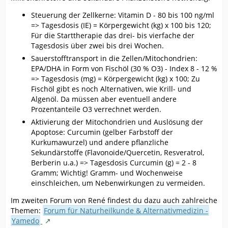
Steuerung der Zellkerne: Vitamin D - 80 bis 100 ng/ml
=> Tagesdosis (IE) = Körpergewicht (kg) x 100 bis 120;
Für die Starttherapie das drei- bis vierfache der
Tagesdosis über zwei bis drei Wochen.
Sauerstofftransport in die Zellen/Mitochondrien:
EPA/DHA in Form von Fischöl (30 % O3) - Index 8 - 12 %
=> Tagesdosis (mg) = Körpergewicht (kg) x 100; Zu
Fischöl gibt es noch Alternativen, wie Krill- und
Algenöl. Da müssen aber eventuell andere
Prozentanteile O3 verrechnet werden.
Aktivierung der Mitochondrien und Auslösung der
Apoptose: Curcumin (gelber Farbstoff der
Kurkumawurzel) und andere pflanzliche
Sekundärstoffe (Flavonoide/Quercetin, Resveratrol,
Berberin u.a.) => Tagesdosis Curcumin (g) = 2 - 8
Gramm; Wichtig! Gramm- und Wochenweise
einschleichen, um Nebenwirkungen zu vermeiden.
Im zweiten Forum von René findest du dazu auch zahlreiche
Themen:
Forum für Naturheilkunde & Alternativmedizin -
Yamedo
ˍ