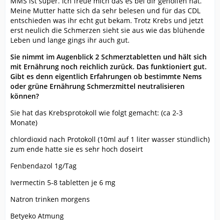
MMS ist super. Ich freue mich das es bei dir geholfen hat.
Meine Mutter hatte sich da sehr belesen und für das CDL
entschieden was ihr echt gut bekam. Trotz Krebs und jetzt
erst neulich die Schmerzen sieht sie aus wie das blühende
Leben und lange gings ihr auch gut.
Sie nimmt im Augenblick 2 Schmerztabletten und hält sich
mit Ernährung noch reichlich zurück. Das funktioniert gut.
Gibt es denn eigentlich Erfahrungen ob bestimmte Nems
oder grüne Ernährung Schmerzmittel neutralisieren
können?
Sie hat das Krebsprotokoll wie folgt gemacht: (ca 2-3
Monate)
chlordioxid nach Protokoll (10ml auf 1 liter wasser stündlich)
zum ende hatte sie es sehr hoch doseirt
Fenbendazol 1g/Tag
Ivermectin 5-8 tabletten je 6 mg
Natron trinken morgens
Betyeko Atmung