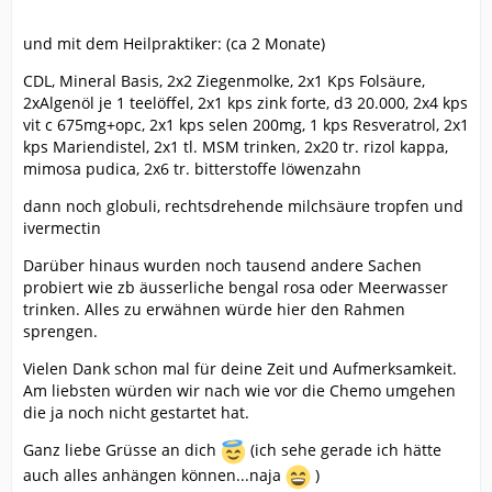
und mit dem Heilpraktiker: (ca 2 Monate)
CDL, Mineral Basis, 2x2 Ziegenmolke, 2x1 Kps Folsäure,
2xAlgenöl je 1 teelöffel, 2x1 kps zink forte, d3 20.000, 2x4 kps
vit c 675mg+opc, 2x1 kps selen 200mg, 1 kps Resveratrol, 2x1
kps Mariendistel, 2x1 tl. MSM trinken, 2x20 tr. rizol kappa,
mimosa pudica, 2x6 tr. bitterstoffe löwenzahn
dann noch globuli, rechtsdrehende milchsäure tropfen und
ivermectin
Darüber hinaus wurden noch tausend andere Sachen
probiert wie zb äusserliche bengal rosa oder Meerwasser
trinken. Alles zu erwähnen würde hier den Rahmen
sprengen.
Vielen Dank schon mal für deine Zeit und Aufmerksamkeit.
Am liebsten würden wir nach wie vor die Chemo umgehen
die ja noch nicht gestartet hat.
Ganz liebe Grüsse an dich
(ich sehe gerade ich hätte
auch alles anhängen können...naja
)