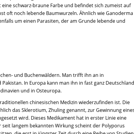
t eine schwarz-braune Farbe und befindet sich zumeist auf
hst oft noch lebende Baumwurzeln. Ähnlich wie Ganoderma
enfalls um einen Parasiten, der am Grunde lebende und
chen- und Buchenwäldern. Man trifft ihn an in
 Pakistan. In Europa kann man ihn in fast ganz Deutschlan
ndinavien und in Osteuropa.
 traditionellen chinesischen Medizin wiederzufinden ist. Die
chlich das Sklerotium, Zhuling genannt, zur Gewinnung eine
esetzt wird. Dieses Medikament hat in erster Linie eine
r seit langem bekannten Wirkung scheint der Polyporus
tzen, die erst in jüngster Zeit durch eine Reihe von Studien