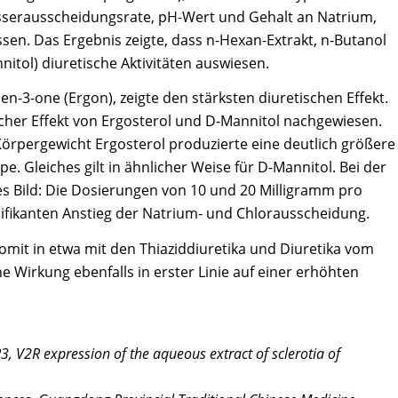
erausscheidungsrate, pH-Wert und Gehalt an Natrium,
en. Das Ergebnis zeigte, dass n-Hexan-Extrakt, n-Butanol
itol) diuretische Aktivitäten auswiesen.
aen-3-one (Ergon), zeigte den stärksten diuretischen Effekt.
scher Effekt von Ergosterol und D-Mannitol nachgewiesen.
örpergewicht Ergosterol produzierte eine deutlich größere
e. Gleiches gilt in ähnlicher Weise für D-Mannitol. Bei der
es Bild: Die Dosierungen von 10 und 20 Milligramm pro
ifikanten Anstieg der Natrium- und Chlorausscheidung.
omit in etwa mit den Thiaziddiuretika und Diuretika vom
e Wirkung ebenfalls in erster Linie auf einer erhöhten
, V2R expression of the aqueous extract of sclerotia of