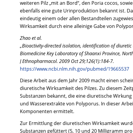
weiteren Pilz „mit an Bord“, den Poria cocos, sow
ebenfalls eine gute Urinproduktion bekannt ist. D
eindeutig einem oder allen Bestandteilen zugewiese
Wirksamkeit durch eine alleinige Gabe von Polypor
Zhao et al.
„Bioactivity-directed isolation, identification of diur
Biomedicine Key Laboratory of Shaanxi Province, Northw
J Ethnopharmacol. 2009 Oct 29;126(1):184-7.
https://www.ncbi.nlm.nih.gov/pubmed/19665537
Diese Arbeit aus dem Jahr 2009 macht einen schei
diuretische Wirksamkeit des Pilzes. Zu diesem Zei
Substanzen bekannt, die eine diuretische Wirkung 
und Wasserextrakte von Polyporus. In dieser Arbei
Komponenten ermittelt.
Zur Ermittlung der diuretischen Wirksamkeit wur
Substanzen gefüttert (5, 10 und 20 Milligramm pr