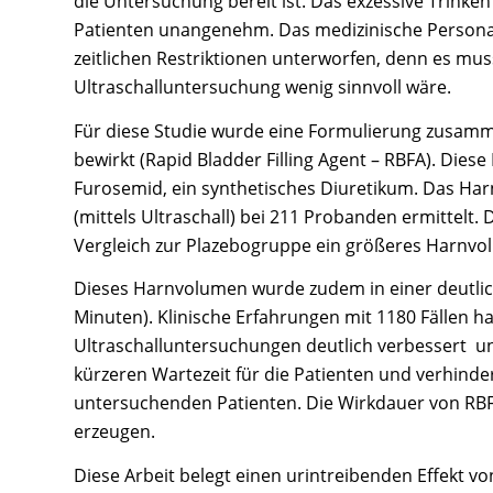
die Untersuchung bereit ist. Das exzessive Trinken
Patienten unangenehm. Das medizinische Personal,
zeitlichen Restriktionen unterworfen, denn es mus
Ultraschalluntersuchung wenig sinnvoll wäre.
Für diese Studie wurde eine Formulierung zusammen
bewirkt (Rapid Bladder Filling Agent – RBFA). Die
Furosemid, ein synthetisches Diuretikum. Das Har
(mittels Ultraschall) bei 211 Probanden ermittelt.
Vergleich zur Plazebogruppe ein größeres Harnvo
Dieses Harnvolumen wurde zudem in einer deutlic
Minuten). Klinische Erfahrungen mit 1180 Fällen h
Ultraschalluntersuchungen deutlich verbessert und 
kürzeren Wartezeit für die Patienten und verhind
untersuchenden Patienten. Die Wirkdauer von RBF
erzeugen.
Diese Arbeit belegt einen urintreibenden Effekt 