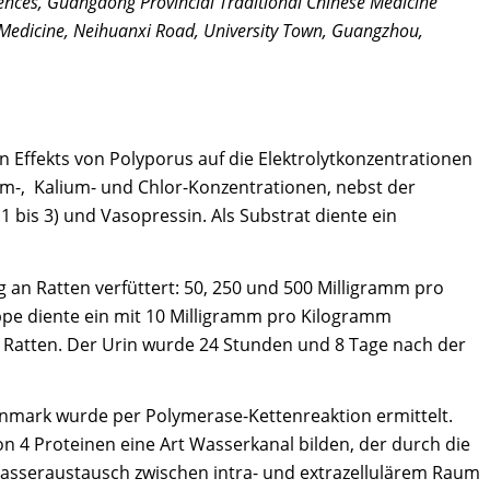
nces, Guangdong Provincial Traditional Chinese Medicine
 Medicine, Neihuanxi Road, University Town, Guangzhou,
en Effekts von Polyporus auf die Elektrolytkonzentrationen
-, Kalium- und Chlor-Konzentrationen, nebst der
bis 3) und Vasopressin. Als Substrat diente ein
 an Ratten verfüttert: 50, 250 und 500 Milligramm pro
ppe diente ein mit 10 Milligramm pro Kilogramm
 Ratten. Der Urin wurde 24 Stunden und 8 Tage nach der
enmark wurde per Polymerase-Kettenreaktion ermittelt.
n 4 Proteinen eine Art Wasserkanal bilden, der durch die
asseraustausch zwischen intra- und extrazellulärem Raum