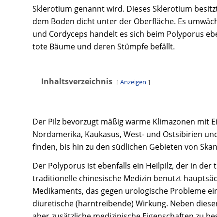
Sklerotium genannt wird. Dieses Sklerotium besitz
dem Boden dicht unter der Oberfläche. Es umwäc
und Cordyceps handelt es sich beim Polyporus eb
tote Bäume und deren Stümpfe befällt.
Inhaltsverzeichnis
Anzeigen
Der Pilz bevorzugt mäßig warme Klimazonen mit Ei
Nordamerika, Kaukasus, West- und Ostsibirien und
finden, bis hin zu den südlichen Gebieten von Ska
Der Polyporus ist ebenfalls ein Heilpilz, der in der
traditionelle chinesische Medizin benutzt hauptsä
Medikaments, das gegen urologische Probleme eing
diuretische (harntreibende) Wirkung. Neben diese
aber zusätzliche medizinische Eigenschaften zu besi