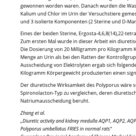
gewonnen worden waren. Danach wurden die Wass
Kalium und Chlor im Urin der Versuchstiere gemess
und 3 isolierte Komponenten (2 Sterine und D-Mann
Eines der beiden Sterine, Ergosta-4,6,8(14),22-tetr
Zum ersten Mal wurde in dieser Arbeit ein diureti
Die Dosierung von 20 Milligramm pro Kilogramm K
Menge an Urin als bei den Ratten der Kontrollgrupp
Ausscheidung von Elektrolyten ergab sich folgend
Kilogramm Körpergewicht produzierten einen sign
Der diuretische Wirksamkeit des Polyporus wäre s
Spironolacton-Typ zu vergleichen, deren diuretisch
Natriumausscheidung beruht.
Zhang et al.
„Diuretic activity and kidney medulla AQP1, AQP2, AQP3
Polyporus umbellatus FRIES in normal rats“