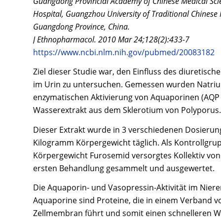
Guangdong Provincial Academy of Chinese Medical Scie
Hospital, Guangzhou University of Traditional Chinese
Guangdong Province, China.
J Ethnopharmacol. 2010 Mar 24;128(2):433-7
https://www.ncbi.nlm.nih.gov/pubmed/20083182
Ziel dieser Studie war, den Einfluss des diuretisch
im Urin zu untersuchen. Gemessen wurden Natrium
enzymatischen Aktivierung von Aquaporinen (AQP 1 
Wasserextrakt aus dem Sklerotium von Polyporus.
Dieser Extrakt wurde in 3 verschiedenen Dosierung
Kilogramm Körpergewicht täglich. Als Kontrollgru
Körpergewicht Furosemid versorgtes Kollektiv von
ersten Behandlung gesammelt und ausgewertet.
Die Aquaporin- und Vasopressin-Aktivität im Nier
Aquaporine sind Proteine, die in einem Verband vo
Zellmembran führt und somit einen schnelleren W