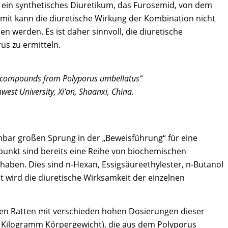
ie ein synthetisches Diuretikum, das Furosemid, von dem
amit kann die diuretische Wirkung der Kombination nicht
n werden. Es ist daher sinnvoll, die diuretische
us zu ermitteln.
etic compounds from Polyporus umbellatus“
est University, Xi’an, Shaanxi, China.
nbar großen Sprung in der „Beweisführung“ für eine
tpunkt sind bereits eine Reihe von biochemischen
haben. Dies sind n-Hexan, Essigsäureethylester, n-Butanol
t wird die diuretische Wirksamkeit der einzelnen
den Ratten mit verschieden hohen Dosierungen dieser
o Kilogramm Körpergewicht), die aus dem Polyporus