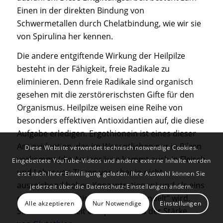
Einen in der direkten Bindung von
Schwermetallen durch Chelatbindung, wie wir sie
von Spirulina her kennen.
Die andere entgiftende Wirkung der Heilpilze
besteht in der Fähigkeit, freie Radikale zu
eliminieren. Denn freie Radikale sind organisch
gesehen mit die zerstörerischsten Gifte für den
Organismus. Heilpilze weisen eine Reihe von
besonders effektiven Antioxidantien auf, die diese
Aufgabe erledigen. Ergothionein ist eines dieser
Antioxidantien, das im Wesentlichen nur in Pilzen
Diese Website verwendet technisch notwendige Cookies.
vorkommt (die Aminosäure kommt auch in Fleisch
Eingebettete YouTube-Videos und andere externe Inhalte werden
und Leber von Tieren vor, aber in nicht
erst nach Ihrer Einwilligung geladen. Ihre Auswahl können Sie
ausreichend hohen Konzentrationen) und als eins
jederzeit über die Datenschutz-Einstellungen ändern.
der stärksten Antioxidantien „gehandelt“ wird.
Alle akzeptieren
Nur Notwendige
Einstellungen
Seine Wirksamkeit entspricht etwa der Stärke