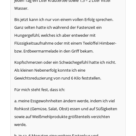
jeden Tag ein Liter Kräutertee sowie 1,5 – 2 Liter Vittel
Wasser.
Bis jetzt kann ich nur von einem vollen Erfolg sprechen.
Ganz selten hatte ich während der Fastenzeit ein
Hungergefühl, welches ich aber entweder mit
Flüssigkeitsaufnahme oder mit einem Teelöffel Himbeer-
bzw. Erdbeermarmelade in den Griff bekam.
Kopfschmerzen oder ein Schwächegefühl hatte ich nicht.
Als kleinen Nebenerfolg konnte ich eine
Gewichtsreduzierung von rund 6 Kilo feststellen.
Für mich steht fest, dass ich:
a. meine Essgewohnheiten ändern werde, indem ich viel
Rohkost (Gemüse, Salat, Obst) essen und auf Süßigkeiten
sowie auf Weißmehlprodukte größtenteils verzichten
werde,
b. in ca. 6 Monaten eine weitere Fastenkur und