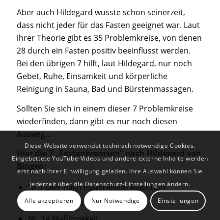
Aber auch Hildegard wusste schon seinerzeit,
dass nicht jeder für das Fasten geeignet war. Laut
ihrer Theorie gibt es 35 Problemkreise, von denen
28 durch ein Fasten positiv beeinflusst werden.
Bei den übrigen 7 hilft, laut Hildegard, nur noch
Gebet, Ruhe, Einsamkeit und körperliche
Reinigung in Sauna, Bad und Bürstenmassagen.
Sollten Sie sich in einem dieser 7 Problemkreise
wiederfinden, dann gibt es nur noch diesen
Ausweg…
Diese Website verwendet technisch notwendige Cookies.
Hier die 7 „Fastenbremsen“ nach Hildegard von
Eingebettete YouTube-Videos und andere externe Inhalte werden
Bingen:
erst nach Ihrer Einwilligung geladen. Ihre Auswahl können Sie
jederzeit über die Datenschutz-Einstellungen ändern.
Nr.1 Gier nach materiellem Reichtum
Alle akzeptieren
Nur Notwendige
Einstellungen
Nr.13 Unglückseligkeit
Nr. 14 Maßlosigkeit