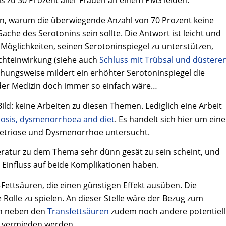
s zu 30 Prozent aller Frauen an einem PMS leiden.
en, warum die überwiegende Anzahl von 70 Prozent keine
Sache des Serotonins sein sollte. Die Antwort ist leicht und
e Möglichkeiten, seinen Serotoninspiegel zu unterstützen,
ichteinwirkung (siehe auch
Schluss mit Trübsal und düstere
ehungsweise mildert ein erhöhter Serotoninspiegel die
 der Medizin doch immer so einfach wäre…
ild: keine Arbeiten zu diesen Themen. Lediglich eine Arbeit
osis, dysmenorrhoea and diet
. Es handelt sich hier um eine
ometriose und Dysmenorrhoe untersucht.
ratur zu dem Thema sehr dünn gesät zu sein scheint, und
 Einfluss auf beide Komplikationen haben.
Fettsäuren, die einen günstigen Effekt ausüben. Die
Rolle zu spielen. An dieser Stelle wäre der Bezug zum
ten neben den
Transfettsäuren
zudem noch andere potentiell
 vermieden werden.