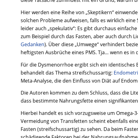
diese Tatsache zumindest mit ein Grund, warum bi
Hier werden eine Reihe von „Skeptikern“ einwend
solchen Probleme aufweisen, falls es wirklich eine 
leider auch „spekulativ“: Es gibt durchaus einfach
zum Beispiel durch das Fasten, aber auch durch L
Gedanken
). Über diese „Umwege“ verhindert bezi
heftigsten Ausbrüche eines PMS. Tja… wenn es in
Für die Dysmenorrhoe ergibt sich ein identisches B
behandelt das Thema streifschussartig:
Endometri
Meta-Analyse, die den Einfluss von Diät auf End
Die Autoren kommen zu dem Schluss, dass die Lite
dass bestimmte Nahrungsfette einen signifikanten
Hierbei handelt es sich vorzugsweise um Omega-3-
Vermeidung von Transfetten scheint ebenfalls eine 
Fasten (streifschussartig) zu sehen. Da beim Fas
schädigende Faktoren bei der Nahrungsaufnahme