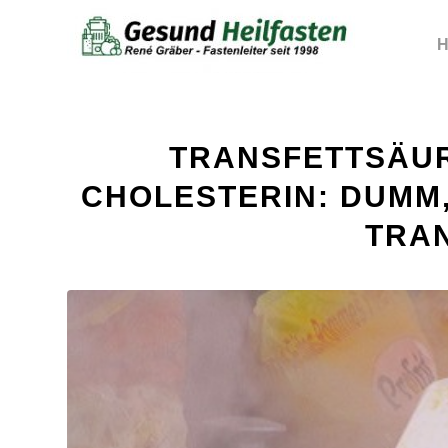
H
sagt:
sagt:
TRANSFETTSÄUR
CHOLESTERIN: DUMM
TRA