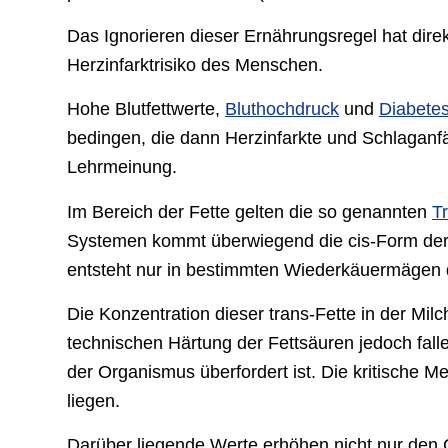
Das Ignorieren dieser Ernährungsregel hat dire
Herzinfarktrisiko des Menschen.
Hohe Blutfettwerte,
Bluthochdruck
und
Diabete
bedingen, die dann Herzinfarkte und Schlaganfä
Lehrmeinung.
Im Bereich der Fette gelten die so genannten
T
Systemen kommt überwiegend die cis-Form der u
entsteht nur in bestimmten Wiederkäuermägen d
Die Konzentration dieser trans-Fette in der Mil
technischen Härtung der Fettsäuren jedoch falle
der Organismus überfordert ist. Die kritische 
liegen.
Darüber liegende Werte erhöhen nicht nur den C