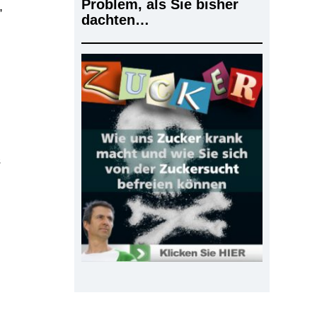
Problem, als Sie bisher
,
dachten…
s
d