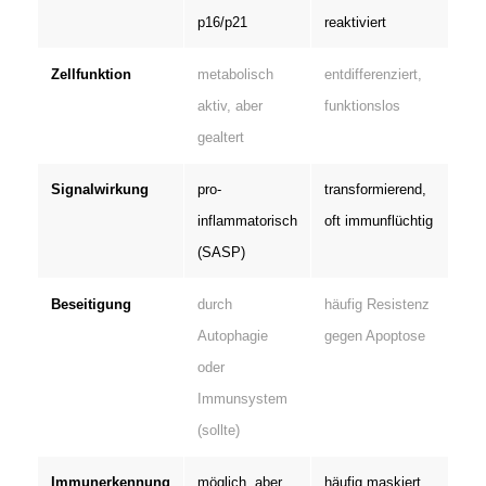
p16/p21
reaktiviert
Zellfunktion
metabolisch
entdifferenziert,
aktiv, aber
funktionslos
gealtert
Signalwirkung
pro-
transformierend,
inflammatorisch
oft immunflüchtig
(SASP)
Beseitigung
durch
häufig Resistenz
Autophagie
gegen Apoptose
oder
Immunsystem
(sollte)
Immunerkennung
möglich, aber
häufig maskiert