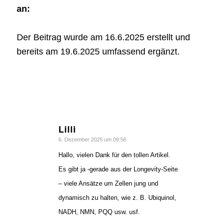
an:
Der Beitrag wurde am 16.6.2025 erstellt und
bereits am 19.6.2025 umfassend ergänzt.
Lilli
sagte:
6. Dezember 2025 um 09:56
Hallo, vielen Dank für den tollen Artikel.
Es gibt ja -gerade aus der Longevity-Seite
– viele Ansätze um Zellen jung und
dynamisch zu halten, wie z. B. Ubiquinol,
NADH, NMN, PQQ usw. usf.