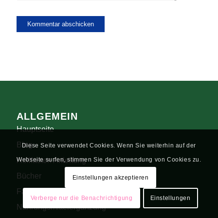
ALLGEMEIN
Hauptseite
Blog
Diese Seite verwendet Cookies. Wenn Sie weiterhin auf der
Heilfasten Anleitung
Webseite surfen, stimmen Sie der Verwendung von Cookies zu.
Bücher
Einstellungen akzeptieren
Fastenkuren
Verberge nur die Benachrichtigung
Einstellungen
Nahrungsmittelergänzung