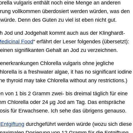
lorella vulgaris enthält noch eine Menge an anderen
sierung vollkommen überdosiert werden würden, was den
ürde. Denn des Guten zu viel ist eben nicht gut.
ch Jod und Jodgehalt kommt auch aus der Klinghardt-
Medicinal Food
“ erfährt der Leser folgendes (übersetzt):
keinen signifikanten Gehalt an Jod zu verzeichnen.
enerkrankungen Chlorella vulgaris ohne jegliche
ella is a freshwater algae, it has no significant iodine
he thyroid may take Chlorella without any restrictions.)
von 1 bis 2 Gramm zwei- bis dreimal täglich für eine
m Chlorella oder 24 µg Jod am Tag. Das entspräche
osis für Erwachsene. Ich sehe das übrigens genauso.
e
Entgiftung
durchgeführt werden würde (wozu sich diese
 maximalen Dosierung von 12 Gramm für die Entgiftung