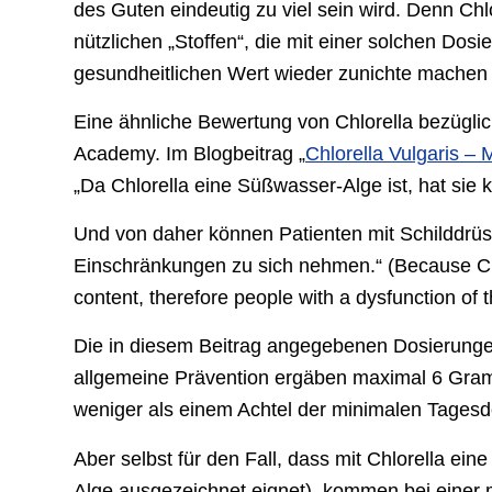
des Guten eindeutig zu viel sein wird. Denn Ch
nützlichen „Stoffen“, die mit einer solchen Do
gesundheitlichen Wert wieder zunichte machen w
Eine ähnliche Bewertung von Chlorella bezügli
Academy. Im Blogbeitrag „
Chlorella Vulgaris – 
„Da Chlorella eine Süßwasser-Alge ist, hat sie 
Und von daher können Patienten mit Schilddrüs
Einschränkungen zu sich nehmen.“ (Because Chlor
content, therefore people with a dysfunction of t
Die in diesem Beitrag angegebenen Dosierungen 
allgemeine Prävention ergäben maximal 6 Gram
weniger als einem Achtel der minimalen Tagesd
Aber selbst für den Fall, dass mit Chlorella ein
Alge ausgezeichnet eignet), kommen bei einer