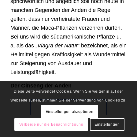
sprichwörtlich und angeblich soll noch heute in
manchen Gegenden der Anden die Regel
gelten, dass nur verheiratete Frauen und
Männer, die Maca-Pflanzen verzehren dürfen.
Bei uns wird die südamerikanische Pflanze u.
a. als das „
Viagra der Natur
“ bezeichnet, als ein
Heilmittel gegen Kraftlosigkeit als Wundermittel
zur Steigerung von Ausdauer und
Leistungsfähigkeit.
Der Ginseng der Anden
Diese Seite verwendet Cookies. Wenn Sie weiterhin auf der
Webseite surfen, stimmen Sie der Verwendung von Cookies zu.
Weiterlesen
Einstellungen akzeptieren
Verberge nur die Benachrichtigung
Einstellungen