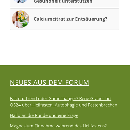
Gesundheit unterstützen
Calciumcitrat zur Entsäuerung?
NEUES AUS DEM FORUM
Fasten: Trend oder Gamechanger? René Gräber bei
QS24 über Heilfasten, Autophagie und Fastenbrechen
Hallo an die Runde und eine Frage
Magnesium Einnahme während des Heilfastens?