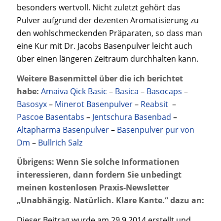
besonders wertvoll. Nicht zuletzt gehört das
Pulver aufgrund der dezenten Aromatisierung zu
den wohlschmeckenden Präparaten, so dass man
eine Kur mit Dr. Jacobs Basenpulver leicht auch
über einen längeren Zeitraum durchhalten kann.
Weitere Basenmittel über die ich berichtet
habe:
Amaiva Qick Basic
–
Basica
–
Basocaps
–
Basosyx
–
Minerot Basenpulver
–
Reabsit
–
Pascoe Basentabs
–
Jentschura Basenbad
–
Altapharma Basenpulver
–
Basenpulver pur von
Dm
–
Bullrich Salz
Übrigens: Wenn Sie solche Informationen
interessieren, dann fordern Sie unbedingt
meinen kostenlosen Praxis-Newsletter
„Unabhängig. Natürlich. Klare Kante.“ dazu an:
Dieser Beitrag wurde am 29.9.2014 erstellt und