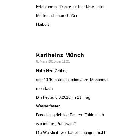
Erfahrung ist.Danke für Ihre Newsletter!
Mit freundlichen Grüßen
Herbert
Karlheinz Münch
sagte:
6. März 2016 um 11:21
Hallo Herr Gräber,
seit 1975 faste ich jedes Jahr. Manchmal
mehrfach.
Bin heute, 6,3,2016 im 21. Tag
Wasserfasten.
Das einzig richtige Fasten. Fühle mich
wie immer „Pudelwohl“.
Die Weisheit: wer fastet – hungert nicht.