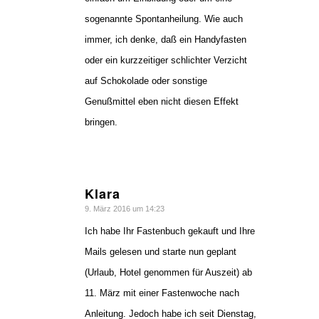
sogenannte Spontanheilung. Wie auch
immer, ich denke, daß ein Handyfasten
oder ein kurzzeitiger schlichter Verzicht
auf Schokolade oder sonstige
Genußmittel eben nicht diesen Effekt
bringen.
Klara
sagte:
9. März 2016 um 14:23
Ich habe Ihr Fastenbuch gekauft und Ihre
Mails gelesen und starte nun geplant
(Urlaub, Hotel genommen für Auszeit) ab
11. März mit einer Fastenwoche nach
Anleitung. Jedoch habe ich seit Dienstag,