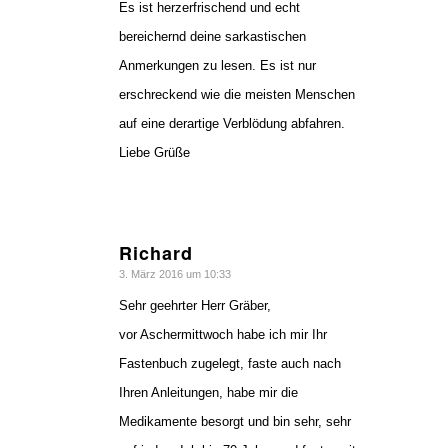
Es ist herzerfrischend und echt
bereichernd deine sarkastischen
Anmerkungen zu lesen. Es ist nur
erschreckend wie die meisten Menschen
auf eine derartige Verblödung abfahren.
Liebe Grüße
Richard
sagte:
3. März 2016 um 10:33
Sehr geehrter Herr Gräber,
vor Aschermittwoch habe ich mir Ihr
Fastenbuch zugelegt, faste auch nach
Ihren Anleitungen, habe mir die
Medikamente besorgt und bin sehr, sehr