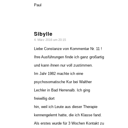
Paul
Sibylle
sagte:
4. März 2016 um 20:15
Liebe Constanze von Kommentar Nr. 11 !
Ihre Ausführungen finde ich ganz großartig
und kann ihnen nur voll zustimmen.
Im Jahr 1982 machte ich eine
psychosomatische Kur bei Walther
Lechler in Bad Herrenalb. Ich ging
freiwillig dort
hin, weil ich Leute aus dieser Therapie
kennengelernt hatte, die ich Klasse fand.
Als erstes wurde für 3 Wochen Kontakt zu