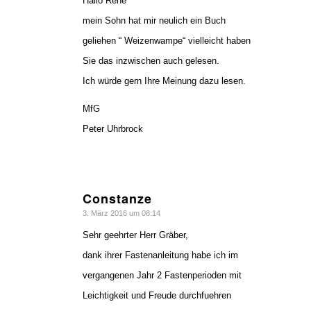
Hallo Rene´
mein Sohn hat mir neulich ein Buch
geliehen “ Weizenwampe“ vielleicht haben
Sie das inzwischen auch gelesen.
Ich würde gern Ihre Meinung dazu lesen.
MfG
Peter Uhrbrock
Constanze
sagte:
3. März 2016 um 08:14
Sehr geehrter Herr Gräber,
dank ihrer Fastenanleitung habe ich im
vergangenen Jahr 2 Fastenperioden mit
Leichtigkeit und Freude durchfuehren