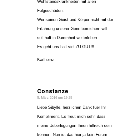
Wohlstandskrankheiten mit allen
Folgeschäden.
Wer seinen Geist und Körper nicht mit der
Erfahrung unserer Gene bereichern will –
soll halt in Dummheit weiterleben.
Es geht uns halt viel ZU GUT!!!
Karlheinz
Constanze
sagte:
5. März 2016 um 19:25
Liebe Sibylle, herzlichen Dank fuer Ihr
Kompliment. Es freut mich sehr, dass
meine Ueberlegungen Ihnen hilfreich sein
können. Nun ist das hier ja kein Forum