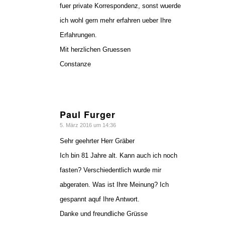
fuer private Korrespondenz, sonst wuerde
ich wohl gern mehr erfahren ueber Ihre
Erfahrungen.
Mit herzlichen Gruessen
Constanze
Paul Furger
sagte:
5. März 2016 um 14:36
Sehr geehrter Herr Gräber
Ich bin 81 Jahre alt. Kann auch ich noch
fasten? Verschiedentlich wurde mir
abgeraten. Was ist Ihre Meinung? Ich
gespannt aquf Ihre Antwort.
Danke und freundliche Grüsse