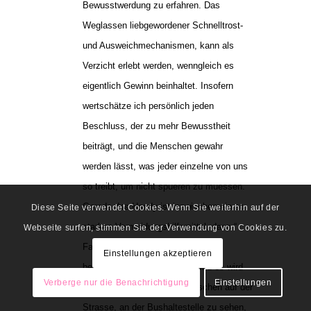
Bewusstwerdung zu erfahren. Das
Weglassen liebgewordener Schnelltrost-
und Ausweichmechanismen, kann als
Verzicht erlebt werden, wenngleich es
eigentlich Gewinn beinhaltet. Insofern
wertschätze ich persönlich jeden
Beschluss, der zu mehr Bewusstheit
beiträgt, und die Menschen gewahr
werden lässt, was jeder einzelne von uns
so treibt, um nicht spueren zu muessen.
Gerade das Handy ist inzwischen ein so
Diese Seite verwendet Cookies. Wenn Sie weiterhin auf der
starkes Vermeidungshilfsmittel, dass “
Webseite surfen, stimmen Sie der Verwendung von Cookies zu.
Fasten“ vom Handy mir ueberaus
Einstellungen akzeptieren
begruessenswert erscheint. Und es wird
Verberge nur die Benachrichtigung
Einstellungen
schön, gelegentlich mal Menschen auf der
Strasse, an der Bushaltestelle zu sehen,