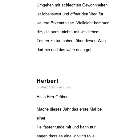
Umgehen mit schlechten Gewohnheiten
ist lobenswert und öffnet den Weg für
weitere Erkenntnisse. Vielleicht kommen
die, die sonst nichts mit wirklichem
Fasten zu tun haben, über diesen Weg
dort hin und das wäre doch gut.
Herbert
sagte:
8. März 2016 um 16:26
Hallo Herr Gräber!
Mache dieses Jahr das erste Mal bei
einer
Heilfastenrunde mit und kann nur
sagen,dass es eine wirklich tolle