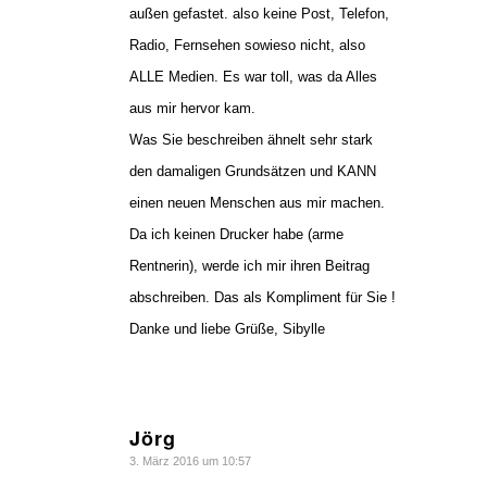
außen gefastet. also keine Post, Telefon,
Radio, Fernsehen sowieso nicht, also
ALLE Medien. Es war toll, was da Alles
aus mir hervor kam.
Was Sie beschreiben ähnelt sehr stark
den damaligen Grundsätzen und KANN
einen neuen Menschen aus mir machen.
Da ich keinen Drucker habe (arme
Rentnerin), werde ich mir ihren Beitrag
abschreiben. Das als Kompliment für Sie !
Danke und liebe Grüße, Sibylle
Jörg
sagte:
3. März 2016 um 10:57