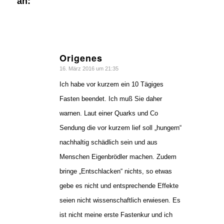
an:
Origenes
sagte:
16. März 2016 um 21:35
Ich habe vor kurzem ein 10 Tägiges
Fasten beendet. Ich muß Sie daher
warnen. Laut einer Quarks und Co
Sendung die vor kurzem lief soll „hungern“
nachhaltig schädlich sein und aus
Menschen Eigenbrödler machen. Zudem
bringe „Entschlacken“ nichts, so etwas
gebe es nicht und entsprechende Effekte
seien nicht wissenschaftlich erwiesen. Es
ist nicht meine erste Fastenkur und ich