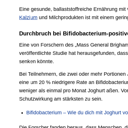
Eine gesunde, ballaststoffreiche Ernährung mit
Kalzium
und Milchprodukten ist mit einem geri
Durchbruch bei Bifidobacterium-positi
Eine von Forschern des „Mass General Brigham“ 
veröffentlichte Studie hat herausgefunden, das
senken könnte.
Bei Teilnehmern, die zwei oder mehr Portionen
eine um 20 % niedrigere Rate an Bifidobacteriu
weniger als einmal pro Monat Joghurt aßen. Vo
Schutzwirkung am stärksten zu sein.
Bifidobacterium – Wie du dich mit Joghurt v
Die Forscher fanden heraus, dass Menschen, d