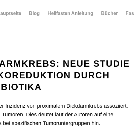
auptseite
Blog
Heilfasten Anleitung
Bücher
Fas
ARMKREBS: NEUE STUDIE
IKOREDUKTION DURCH
BIOTIKA
der Inzidenz von proximalem Dickdarmkrebs assoziiert,
n Tumoren. Dies deutet laut der Autoren auf eine
 bei spezifischen Tumoruntergruppen hin.