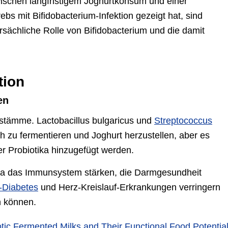
schen langfristigem Joghurtkonsum und einer
bs mit Bifidobacterium-Infektion gezeigt hat, sind
ursächliche Rolle von Bifidobacterium und die damit
tion
en
nstämme. Lactobacillus bulgaricus und
Streptococcus
 zu fermentieren und Joghurt herzustellen, aber es
r Probiotika hinzugefügt werden.
ka das Immunsystem stärken, die Darmgesundheit
-Diabetes
und Herz-Kreislauf-Erkrankungen verringern
n können.
otic Fermented Milks and Their Functional Food Potentia