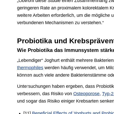
„Obwohl diese Studie einen Zusammenhang zwi
geringeren Rate an proximalem kolorektalem Kre
weitere Arbeiten erforderlich, um die mögliche 
verbundenen Mechanismen zu verstehen.“
Probiotika und Krebspräven
Wie Probiotika das Immunsystem stärk
„Lebendiger“ Joghurt enthält mehrere Bakterie
thermophiles
werden häufig verwendet, um Milch
können auch viele andere Bakterienstämme ode
Untersuchungen haben ergeben, dass Probioti
verbessern, das Risiko von
Osteoporose
,
Typ-2
und sogar das Risiko einiger Krebsarten senke
[11]
Beneficial Effects of Yoghurts and Probi