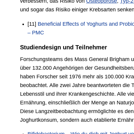
verbessern, das Risiko von
Osteoporose
,
Typ-2
und sogar das Risiko einiger Krebsarten senke
[11]
Beneficial Effects of Yoghurts and Probi
– PMC
Studiendesign und Teilnehmer
Forschungsteams des Mass General Brigham un
über 132.000 Angehörigen der Gesundheitsberu
haben Forscher seit 1976 mehr als 100.000 Kr
beobachtet. Alle zwei Jahre beantworteten die T
Lebensstil und ihrer Krankengeschichte. Alle vi
Ernährung, einschließlich der Menge an Naturjo
Diese Langzeitbeobachtung ermöglichte es den 
Joghurtkonsum, sondern auch etablierte Ernäh