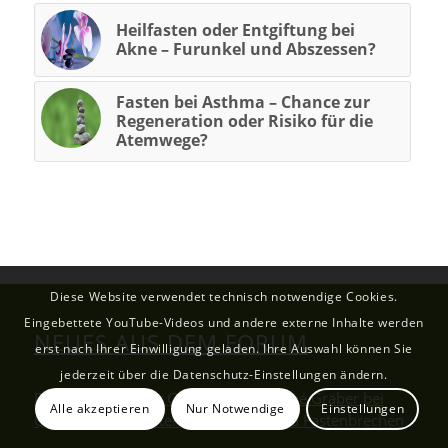
Heilfasten oder Entgiftung bei
Akne – Furunkel und Abszessen?
Fasten bei Asthma – Chance zur
Regeneration oder Risiko für die
Atemwege?
Diese Website verwendet technisch notwendige Cookies.
Eingebettete YouTube-Videos und andere externe Inhalte werden
NEUES AUS DEM FORUM
erst nach Ihrer Einwilligung geladen. Ihre Auswahl können Sie
jederzeit über die Datenschutz-Einstellungen ändern.
Fasten: Trend oder Gamechanger? René Gräber bei
Alle akzeptieren
Nur Notwendige
Einstellungen
QS24 über Heilfasten, Autophagie und Fastenbrechen