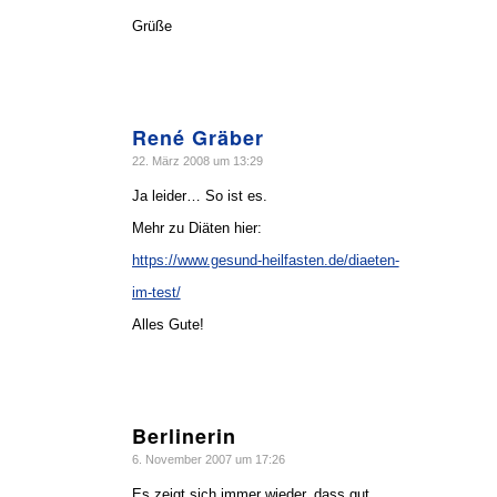
Grüße
René Gräber
sagte:
22. März 2008 um 13:29
Ja leider… So ist es.
Mehr zu Diäten hier:
https://www.gesund-heilfasten.de/diaeten-
im-test/
Alles Gute!
Berlinerin
sagte:
6. November 2007 um 17:26
Es zeigt sich immer wieder, dass gut