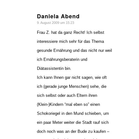
Daniela Abend
sagte:
9. August 2009 um 15:23
Frau Z. hat da ganz Recht! Ich selbst
interessiere mich sehr für das Thema
gesunde Ernährung und das nicht nur weil
ich Ernährungsberaterin und
Diätassistentin bin.
Ich kann Ihnen gar nicht sagen, wie oft
ich (gerade junge Menschen) sehe, die
sich selbst oder auch Eltern ihren
(Klein-)Kindern “mal eben so” einen
Schokoriegel in den Mund schieben, um
ein paar Meter weiter die Stadt rauf sich
doch noch was an der Bude zu kaufen –