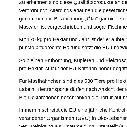
Zu erkennen sind diese Qualitätsprodukte an 
Verordnung“. Allerdings erlauben die gesetzlich
genommen die Bezeichnung „Öko“ gar nicht verd
Mastvieh ist vorgeschrieben und sogar Fischmeh
Mit 170 kg pro Hektar und Jahr ist der erlaubte S
puncto artgerechte Haltung setzt die EU überwie
So bleiben Enthornung, Kupieren und Elektrosch
pro Hektar ist laut der EU-Kriterien höher gegrif
Für Masthähnchen sind dies 580 Tiere pro Hekta
Labeln. Tiertransporte dürfen nach Ansicht der 
Bio-Deklarationen beschränken die Tortur auf 
Immerhin schreibt die EU eine jährliche Kontrol
veränderter Organismen (GVO) in Öko-Lebensmit
Verunreinigung als unvermeidlich unterstellt (au