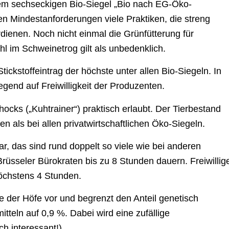
dem sechseckigen Bio-Siegel „Bio nach EG-Öko-
en Mindestanforderungen viele Praktiken, die streng
ienen. Noch nicht einmal die Grünfütterung für
l im Schweinetrog gilt als unbedenklich.
tickstoffeintrag der höchste unter allen Bio-Siegeln. In
gend auf Freiwilligkeit der Produzenten.
ocks („Kuhtrainer“) praktisch erlaubt. Der Tierbestand
fen als bei allen privatwirtschaftlichen Öko-Siegeln.
r, das sind rund doppelt so viele wie bei anderen
Brüsseler Bürokraten bis zu 8 Stunden dauern. Freiwillig
höchstens 4 Stunden.
le der Höfe vor und begrenzt den Anteil genetisch
teln auf 0,9 %. Dabei wird eine zufällige
ch interessant!).