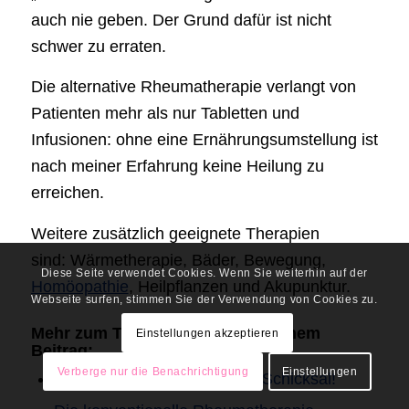
auch nie geben. Der Grund dafür ist nicht
schwer zu erraten.
Die alternative Rheumatherapie verlangt von
Patienten mehr als nur Tabletten und
Infusionen: ohne eine Ernährungsumstellung ist
nach meiner Erfahrung keine Heilung zu
erreichen.
Weitere zusätzlich geeignete Therapien
sind: Wärmetherapie, Bäder, Bewegung,
Diese Seite verwendet Cookies. Wenn Sie weiterhin auf der
Homöopathie
, Heilpflanzen und Akupunktur.
Webseite surfen, stimmen Sie der Verwendung von Cookies zu.
Mehr zum Thema Rheuma in meinem
Einstellungen akzeptieren
Beitrag:
Verberge nur die Benachrichtigung
Einstellungen
Rheuma ist heilbar und kein Schicksal!