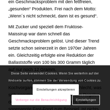
ein Geschmacksproblem mit den fettfreien,
„gesunden“ Produkten. Frei nach dem Motto:
„Wenn´s nicht schmeckt, dann ist es gesund“.
Mit Zucker und speziell dem Fruktose-
Maissirup war dann schnell das
Geschmacksproblem gelöst. Und dieser Trend
setzte schon seinerzeit in den 1970er Jahren
ein. Gleichzeitig erfolgte eine Reduktion der
Ballaststoffe von 100 bis 300 Gramm täglich
auf nur noch 12 Gramm.
Diese Seite verwendet Cookies. Wenn Sie weiterhin auf der
Warum dies? Ballaststoffe verlängern den
Webseite surfen, stimmen Sie der Verwendung von Cookies zu.
Kochvorgang und werden schnell schlecht, was
Einstellungen akzeptieren
sich negativ auf die Haltbarkeit in den Regalen
Verberge nur die Benachrichtigung
Einstellungen
der Supermärkte bemerkbar macht. Das
sogenannte Fast-Food zum Beispiel ist nichts