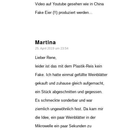
Video auf Youtube gesehen wie in China
Fake Eier (!!) produziert werden…
Martina
sagte:
25. April 2019 um 23:54
Lieber Rene,
leider ist das mit dem Plastik-Reis kein
Fake. Ich hatte einmal gefüllte Weinblätter
gekauft und zuhause gleich aufgemacht,
ein Stück abgeschnitten und gegessen.
Es schmeckte sonderbar und war
ziemlich ungewöhnlich fest. Da kam mir
die Idee, ein paar Weinblätter in der
Mikrowelle ein paar Sekunden zu