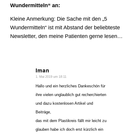
Wundermitteln“ an:
Kleine Anmerkung: Die Sache mit den „5
Wundermitteln“ ist mit Abstand der beliebteste
Newsletter, den meine Patienten gerne lesen…
Iman
sagte:
1. Mai 2019 um 18:11
Hallo und ein herzliches Dankeschön für
ihre vielen unglaublich gut recherchierten
und dazu kostenlosen Artikel und
Beiträge,
das mit dem Plastikreis fällt mir leicht zu
glauben habe ich doch erst kürzlich ein