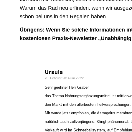
Warum das Rad neu erfinden, wenn wir ausgez
schon bei uns in den Regalen haben.
Übrigens: Wenn Sie solche Informationen in
kostenlosen Praxis-Newsletter „Unabhängig. 
Ursula
sagte:
26. Februar 2014 um 22:22
Sehr geehrter Herr Gräber,
das Thema Nahrungsergänzungsmittel ist mittlerweil
den Markt mit den allerbesten Heilversprechungen.
Mit wurde jetzt empfohlen, die Astragalus membrana
natürlich auch zellverjüngend. Klingt phänomenal.
Verkauft wird im Schneeballsystem, auf Empfehlung