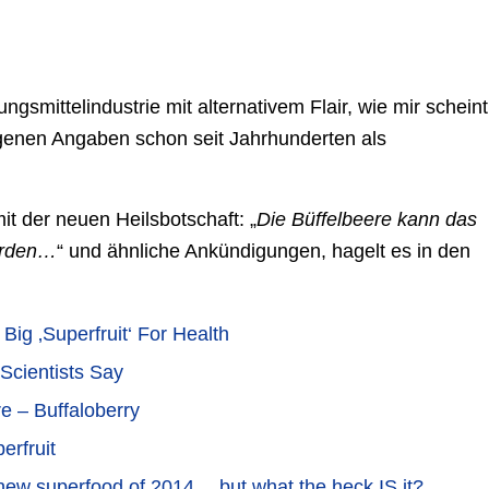
gsmittelindustrie mit alternativem Flair, wie mir scheint
eigenen Angaben schon seit Jahrhunderten als
it der neuen Heilsbotschaft: „
Die Büffelbeere kann das
erden…
“ und ähnliche Ankündigungen, hagelt es in den
ig ‚Superfruit‘ For Health
 Scientists Say
e – Buffaloberry
erfruit
 new superfood of 2014… but what the heck IS it?