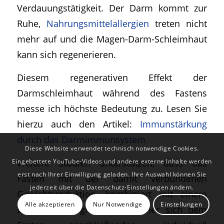
Verdauungstätigkeit. Der Darm kommt zur
Ruhe,
Nahrungsmittelallergien
treten nicht
mehr auf und die Magen-Darm-Schleimhaut
kann sich regenerieren.
Diesem regenerativen Effekt der
Darmschleimhaut während des Fastens
messe ich höchste Bedeutung zu. Lesen Sie
hierzu auch den Artikel:
Immunstärkung
durch das Darmimmunsystem
Diese Website verwendet technisch notwendige Cookies.
Weitere Studien unterstützen, dass das
Eingebettete YouTube-Videos und andere externe Inhalte werden
erst nach Ihrer Einwilligung geladen. Ihre Auswahl können Sie
Fasten mit der damit verbundenen
jederzeit über die Datenschutz-Einstellungen ändern.
Gewichtsreduktion, kombiniert mit einem
Alle akzeptieren
Nur Notwendige
Einstellungen
Bewegungsprogramm und einer sich dem