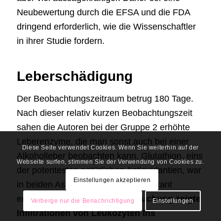
Neubewertung durch die EFSA und die FDA
dringend erforderlich, wie die Wissenschaftler
in ihrer Studie fordern.
Leberschädigung
Der Beobachtungszeitraum betrug 180 Tage.
Nach dieser relativ kurzen Beobachtungszeit
sahen die Autoren bei der Gruppe 2 erhöhte
Leberenzyme, die man sonst auch bei einer
Diese Seite verwendet Cookies. Wenn Sie weiterhin auf der
Alkoholleber beobachten kann. Glutathion, eins
Webseite surfen, stimmen Sie der Verwendung von Cookies zu.
der potentesten natürlichen Antioxidantien, war
Einstellungen akzeptieren
in beiden Aspartam-Gruppen signifikant
erniedrigt.
Eine Gewebeuntersuchung zeigte
Verberge nur die Benachrichtigung
Einstellungen
Infiltrationen von Leukozyten ins