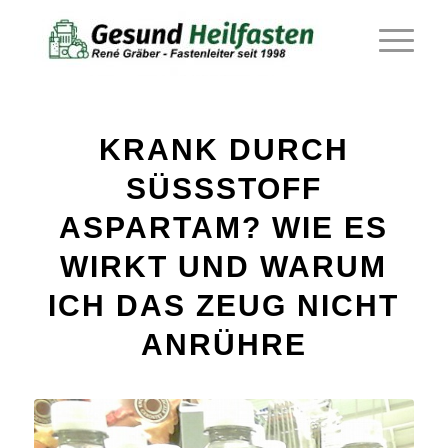
sagt:
sagt:
sagt:
KRANK DURCH
SÜSSSTOFF A
SPARTAM? WIE ES W
IRKT UND WARUM I
CH DAS ZEUG NICHT A
NRÜHRE