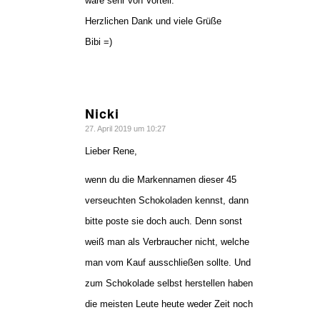
wäre sehr von Vorteil.
Herzlichen Dank und viele Grüße
Bibi =)
Nicki
sagte:
27. April 2019 um 10:27
Lieber Rene,
wenn du die Markennamen dieser 45
verseuchten Schokoladen kennst, dann
bitte poste sie doch auch. Denn sonst
weiß man als Verbraucher nicht, welche
man vom Kauf ausschließen sollte. Und
zum Schokolade selbst herstellen haben
die meisten Leute heute weder Zeit noch