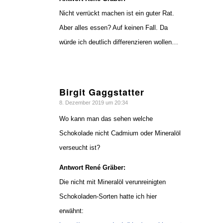
Nicht verrückt machen ist ein guter Rat.
Aber alles essen? Auf keinen Fall. Da
würde ich deutlich differenzieren wollen…
Birgit Gaggstatter
sagte:
8. Dezember 2019 um 20:34
Wo kann man das sehen welche
Schokolade nicht Cadmium oder Mineralöl
verseucht ist?
Antwort René Gräber:
Die nicht mit Mineralöl verunreinigten
Schokoladen-Sorten hatte ich hier
erwähnt: