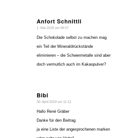
Anfort Schnittli
sagte:
1. Mai 2019 um 08:57
Die Schokolade selbst zu machen mag
ein Teil der Mineralölrückstände
eliminieren – die Schwermetalle sind aber
doch vermutlich auch im Kakaopulver?
Bibi
sagte:
30. April 2019 um 11:12
Hallo René Gräber
Danke für den Beitrag.
ja eine Liste der angesprochenen marken