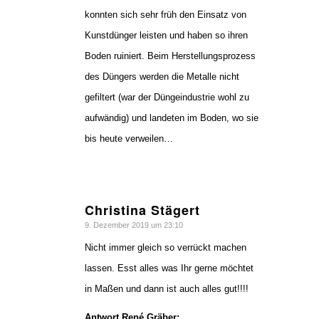
konnten sich sehr früh den Einsatz von
Kunstdünger leisten und haben so ihren
Boden ruiniert. Beim Herstellungsprozess
des Düngers werden die Metalle nicht
gefiltert (war der Düngeindustrie wohl zu
aufwändig) und landeten im Boden, wo sie
bis heute verweilen…
Christina Stägert
sagte:
9. Dezember 2019 um 23:10
Nicht immer gleich so verrückt machen
lassen. Esst alles was Ihr gerne möchtet
in Maßen und dann ist auch alles gut!!!!
Antwort René Gräber: