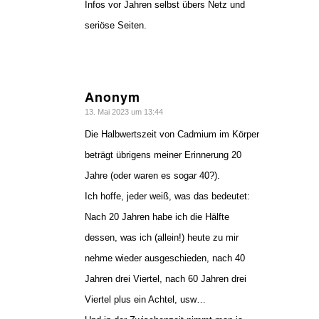
Infos vor Jahren selbst übers Netz und
seriöse Seiten.
Anonym
sagte:
13. Mai 2023 um 13:44
Die Halbwertszeit von Cadmium im Körper
beträgt übrigens meiner Erinnerung 20
Jahre (oder waren es sogar 40?).
Ich hoffe, jeder weiß, was das bedeutet:
Nach 20 Jahren habe ich die Hälfte
dessen, was ich (allein!) heute zu mir
nehme wieder ausgeschieden, nach 40
Jahren drei Viertel, nach 60 Jahren drei
Viertel plus ein Achtel, usw…