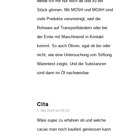
werde ich mir nur noch ab und zu ein
Stück gönnen. Mit MOSH und MOAH sind
viele Produkte verunreinigt, weil die
Rohware auf Transportbändern oder bei
der Ernte mit Maschinenöl in Kontakt
kommt. So auch Oliven, egal ob bio oder
nicht, wie eine Untersuchung von Stiftung
Warentest zeigte. Und die Substanzen
sind dann im Öl nachweisbar.
Cita
sagte:
1. Mai 2019 um 09:33
Wäre super zu erfahren ob und welche
cacao man noch kaufen/ geniessen kann