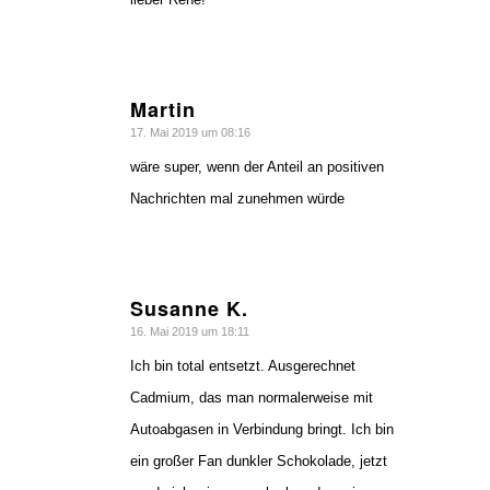
Martin
sagte:
17. Mai 2019 um 08:16
wäre super, wenn der Anteil an positiven
Nachrichten mal zunehmen würde
Susanne K.
sagte:
16. Mai 2019 um 18:11
Ich bin total entsetzt. Ausgerechnet
Cadmium, das man normalerweise mit
Autoabgasen in Verbindung bringt. Ich bin
ein großer Fan dunkler Schokolade, jetzt