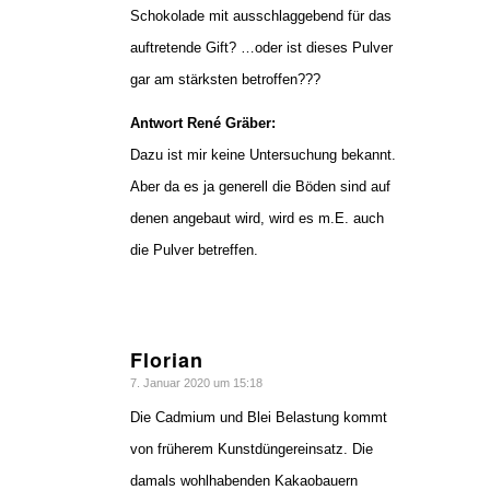
Schokolade mit ausschlaggebend für das
auftretende Gift? …oder ist dieses Pulver
gar am stärksten betroffen???
Antwort René Gräber:
Dazu ist mir keine Untersuchung bekannt.
Aber da es ja generell die Böden sind auf
denen angebaut wird, wird es m.E. auch
die Pulver betreffen.
Florian
sagte:
7. Januar 2020 um 15:18
Die Cadmium und Blei Belastung kommt
von früherem Kunstdüngereinsatz. Die
damals wohlhabenden Kakaobauern