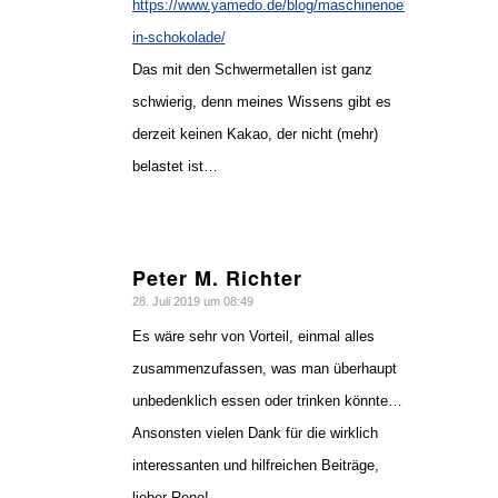
https://www.yamedo.de/blog/maschinenoel-
in-schokolade/
Das mit den Schwermetallen ist ganz
schwierig, denn meines Wissens gibt es
derzeit keinen Kakao, der nicht (mehr)
belastet ist…
Peter M. Richter
sagte:
28. Juli 2019 um 08:49
Es wäre sehr von Vorteil, einmal alles
zusammenzufassen, was man überhaupt
unbedenklich essen oder trinken könnte…
Ansonsten vielen Dank für die wirklich
interessanten und hilfreichen Beiträge,
lieber Rene!