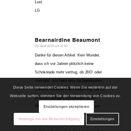
Lust.
LG
Bearnairdine Beaumont
sagte:
26. April 2019 um 11:50
Danke für diesen Artikel. Kein Wunder,
dass ich vor Jahren plötzlich keine
Schokolade mehr vertrug, ob ‚BIO‘ oder
’normale‘. Ich habe eine nachgewiesene
Diese Seite verwendet Cookies. Wenn Sie weiterhin auf der
Lindan/Permethrin/DDT-vergiftung, die zu
Webseite surfen, stimmen Sie der Verwendung von Cookies zu.
diversen heftigen Symptomen führte.
Meine geliebte Schokolade wurde zum
Einstellungen akzeptieren
Trigger für Symptome: Kopfweh,
Verberge nur die Benachrichtigung
Einstellungen
Schwindel etc. Als ich aufhörte