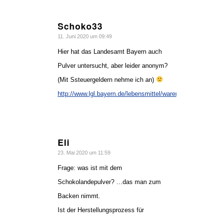
Schoko33
sagte:
11. Juni 2020 um 09:49
Hier hat das Landesamt Bayern auch
Pulver untersucht, aber leider anonym?
(Mit Ssteuergeldern nehme ich an)
http://www.lgl.bayern.de/lebensmittel/warengruppen/
Eli
sagte:
23. Mai 2020 um 11:59
Frage: was ist mit dem
Schokolandepulver? …das man zum
Backen nimmt.
Ist der Herstellungsprozess für