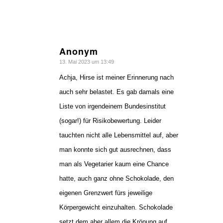
Anonym
sagte:
13. Mai 2023 um 13:49
Achja, Hirse ist meiner Erinnerung nach
auch sehr belastet. Es gab damals eine
Liste von irgendeinem Bundesinstitut
(sogar!) für Risikobewertung. Leider
tauchten nicht alle Lebensmittel auf, aber
man konnte sich gut ausrechnen, dass
man als Vegetarier kaum eine Chance
hatte, auch ganz ohne Schokolade, den
eigenen Grenzwert fürs jeweilige
Körpergewicht einzuhalten. Schokolade
setzt dem aber allem die Krönung auf,