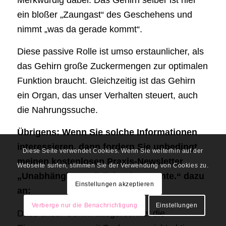
ein bloßer „Zaungast“ des Geschehens und
nimmt „was da gerade kommt“.
Diese passive Rolle ist umso erstaunlicher, als
das Gehirn große Zuckermengen zur optimalen
Funktion braucht. Gleichzeitig ist das Gehirn
ein Organ, das unser Verhalten steuert, auch
die Nahrungssuche.
Übrigens: Wenn Sie solche Informationen
interessieren, dann fordern Sie unbedingt
Diese Seite verwendet Cookies. Wenn Sie weiterhin auf der
meinen kostenlosen Praxis-Newsletter
Webseite surfen, stimmen Sie der Verwendung von Cookies zu.
„Unabhängig. Natürlich. Klare Kante.“ dazu
Einstellungen akzeptieren
an:
Verberge nur die Benachrichtigung
Einstellungen
Dass unser Gehirn ausgerechnet die