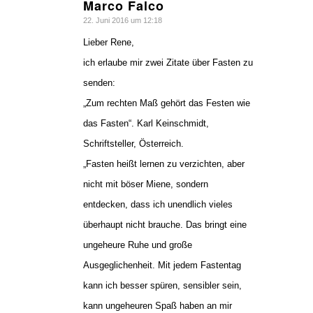
Marco Falco
sagte:
22. Juni 2016 um 12:18
Lieber Rene,
ich erlaube mir zwei Zitate über Fasten zu
senden:
„Zum rechten Maß gehört das Festen wie
das Fasten“. Karl Keinschmidt,
Schriftsteller, Österreich.
„Fasten heißt lernen zu verzichten, aber
nicht mit böser Miene, sondern
entdecken, dass ich unendlich vieles
überhaupt nicht brauche. Das bringt eine
ungeheure Ruhe und große
Ausgeglichenheit. Mit jedem Fastentag
kann ich besser spüren, sensibler sein,
kann ungeheuren Spaß haben an mir