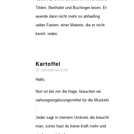
Tilden, Bertholet und Buchinger lesen. Er
wuerde dann nicht mehr so abfaelling
ueber Fasten, einer Materie, die er nicht
kennt, reden.
Kartoffel
sagte:
22. Juli 2016 um 11:47
Hallo,
Nun ist bei mir die frage, brauchen wir
nahrungsergänzungsmittel für die Muskeln
.
Jeder sagt in meinem Umkreis die braucht
man, sonst hast du keine kraft mehr und