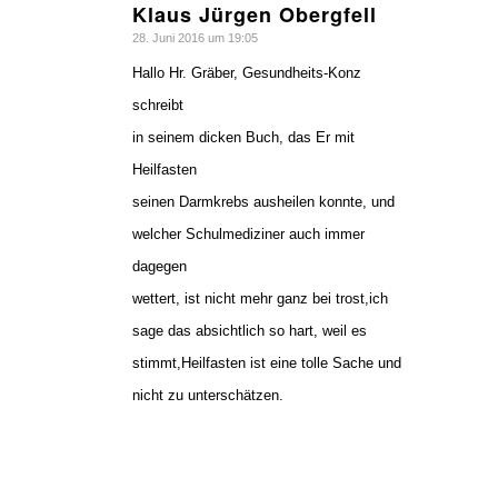
Klaus Jürgen Obergfell
sagte:
28. Juni 2016 um 19:05
Hallo Hr. Gräber, Gesundheits-Konz
schreibt
in seinem dicken Buch, das Er mit
Heilfasten
seinen Darmkrebs ausheilen konnte, und
welcher Schulmediziner auch immer
dagegen
wettert, ist nicht mehr ganz bei trost,ich
sage das absichtlich so hart, weil es
stimmt,Heilfasten ist eine tolle Sache und
nicht zu unterschätzen.