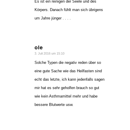
Es ist ein reinigen der Seele und des
Körpers. Danach fühlt man sich übrigens
um Jahre jünger . . . .
ole
sagte:
3. Juli 2016 um 15:10
Solche Typen die negativ reden über so
eine gute Sache wie das Heilfasten sind
echt das letzte, ich kann jedenfalls sagen
mir hat es sehr geholfen brauch so gut
wie kein Asthmamittel mehr und habe
bessere Blutwerte usw.