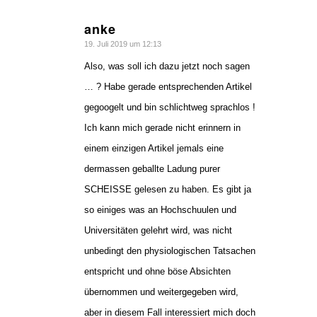
anke
sagte:
19. Juli 2019 um 12:13
Also, was soll ich dazu jetzt noch sagen
… ? Habe gerade entsprechenden Artikel
gegoogelt und bin schlichtweg sprachlos !
Ich kann mich gerade nicht erinnern in
einem einzigen Artikel jemals eine
dermassen geballte Ladung purer
SCHEISSE gelesen zu haben. Es gibt ja
so einiges was an Hochschuulen und
Universitäten gelehrt wird, was nicht
unbedingt den physiologischen Tatsachen
entspricht und ohne böse Absichten
übernommen und weitergegeben wird,
aber in diesem Fall interessiert mich doch