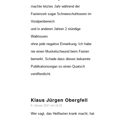
machte letztes Jahr während der
Fastenzeit sogar Schneeschuhtouren im
Voralpenbereich
und in anderen Jahren 2 stündige
Walktouren
ohne jede negative Einwirkung. Ich habe
nie einen Muskelschwund beim Fasten
bemerkt. Schade dass dieses bekannte
Publikationsorgan so einen Quatsch
veröffentlicht.
Klaus Jürgen Obergfell
sagte:
8. Januar 2017 um 16:31
Wer sagt, das Heilfasten krank macht, hat