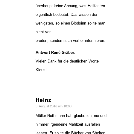
überhaupt keine Ahnung, was Heilfasten
eigentlich bedeutet. Das wissen die
wenigsten, so einen Blödsinn sollte man
nicht ver
breiten, sondern sich vorher informieren.
Antwort René Gräber:
Vielen Dank für die deutlichen Worte
Klaus!
Heinz
sagte:
3. August 2016 um 18:03
Müller-Nothmann hat, glaube ich, nie und
nimmer irgendeine Mahlzeit ausfallen
lassen. Er sollte die Bücher von Shelton,