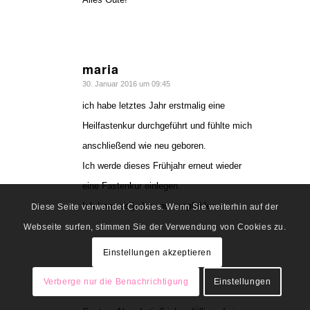
maria
sagte:
30. Januar 2016 um 09:45
ich habe letztes Jahr erstmalig eine
Heilfastenkur durchgeführt und fühlte mich
anschließend wie neu geboren.
Ich werde dieses Frühjahr erneut wieder
eine Fastenkur einlegen.
Ich kann es jedem nur empfehlen.
Diese Seite verwendet Cookies. Wenn Sie weiterhin auf der
Webseite surfen, stimmen Sie der Verwendung von Cookies zu.
Einstellungen akzeptieren
Birgit
Verberge nur die Benachrichtigung
Einstellungen
sagte:
7. März 2015 um 14:59