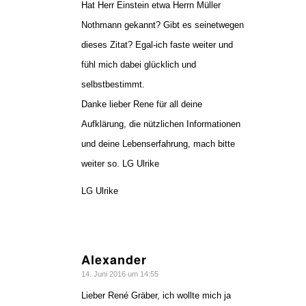
Hat Herr Einstein etwa Herrn Müller
Nothmann gekannt? Gibt es seinetwegen
dieses Zitat? Egal-ich faste weiter und
fühl mich dabei glücklich und
selbstbestimmt.
Danke lieber Rene für all deine
Aufklärung, die nützlichen Informationen
und deine Lebenserfahrung, mach bitte
weiter so. LG Ulrike
LG Ulrike
Alexander
sagte:
14. Juni 2016 um 14:55
Lieber René Gräber, ich wollte mich ja