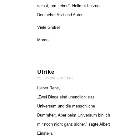
selbst, am Leben“. Hellmut Lützner,
Deutscher Arzt und Autor.
Viele Grüße!
Marco
Ulrike
sagte:
21. Juni 2016 um 13:43
Lieber Rene,
„Zwei Dinge sind unendlich: das
Universum und die menschliche
Dummheit. Aber beim Universum bin ich
mir noch nicht ganz sicher.“ sagte Albert
Einstein.