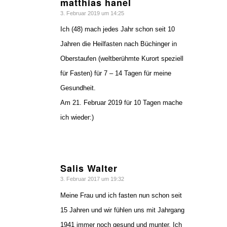
matthias hanel
sagte:
3. Februar 2019 um 14:25
Ich (48) mach jedes Jahr schon seit 10
Jahren die Heilfasten nach Büchinger in
Oberstaufen (weltberühmte Kurort speziell
für Fasten) für 7 – 14 Tagen für meine
Gesundheit.
Am 21. Februar 2019 für 10 Tagen mache
ich wieder:)
Salis Walter
sagte:
3. Februar 2017 um 19:32
Meine Frau und ich fasten nun schon seit
15 Jahren und wir fühlen uns mit Jahrgang
1941 immer noch gesund und munter. Ich