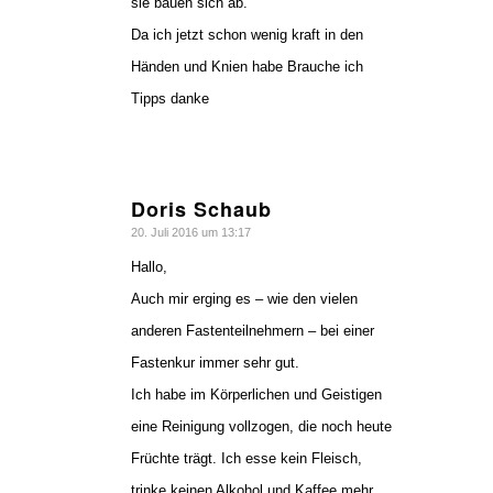
sie bauen sich ab.
Da ich jetzt schon wenig kraft in den
Händen und Knien habe Brauche ich
Tipps danke
Doris Schaub
sagte:
20. Juli 2016 um 13:17
Hallo,
Auch mir erging es – wie den vielen
anderen Fastenteilnehmern – bei einer
Fastenkur immer sehr gut.
Ich habe im Körperlichen und Geistigen
eine Reinigung vollzogen, die noch heute
Früchte trägt. Ich esse kein Fleisch,
trinke keinen Alkohol und Kaffee mehr