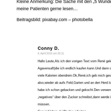
Kleine Anmerkung: Die Sache mit den „5 Wunderm
meine Patienten gerne lesen…
Beitragsbild: pixabay.com – photobella
Conny D.
sagte:
6. April 2015 um 20:11
Hallo Leute,Als ich den vorigen Text vom René gel
Agavensaft)die ich endlich kaufen kann.Und dann d
viele Kalorien obendrein.Ok,René,ich geb mich gesc
also,wieder ab aufs Feld,Garten und an den Herd.
habe ich schon gebacken und gekocht.Den verwend
„negatives“ über den Zucker schreibst,dann werde
müssen.