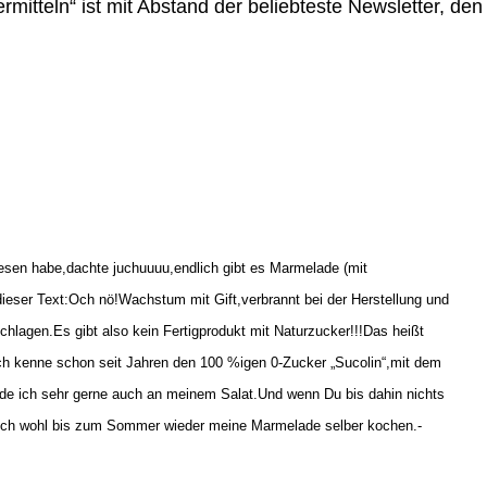
itteln“ ist mit Abstand der beliebteste Newsletter, den
esen habe,dachte juchuuuu,endlich gibt es Marmelade (mit
ieser Text:Och nö!Wachstum mit Gift,verbrannt bei der Herstellung und
hlagen.Es gibt also kein Fertigprodukt mit Naturzucker!!!Das heißt
Ich kenne schon seit Jahren den 100 %igen 0-Zucker „Sucolin“,mit dem
e ich sehr gerne auch an meinem Salat.Und wenn Du bis dahin nichts
 ich wohl bis zum Sommer wieder meine Marmelade selber kochen.-