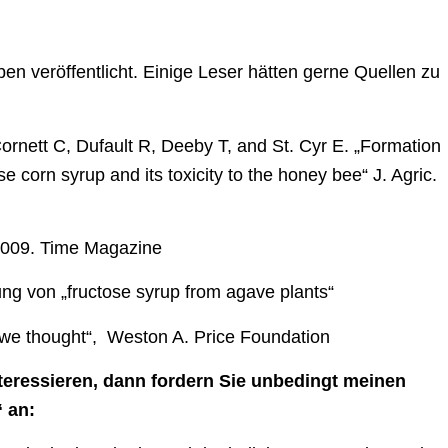
en veröffentlicht. Einige Leser hätten gerne Quellen zu
rnett C, Dufault R, Deeby T, and St. Cyr E. „Formation
e corn syrup and its toxicity to the honey bee“ J. Agric.
 2009. Time Magazine
g von „fructose syrup from agave plants“
 we thought“, Weston A. Price Foundation
teressieren, dann fordern Sie unbedingt meinen
 an: