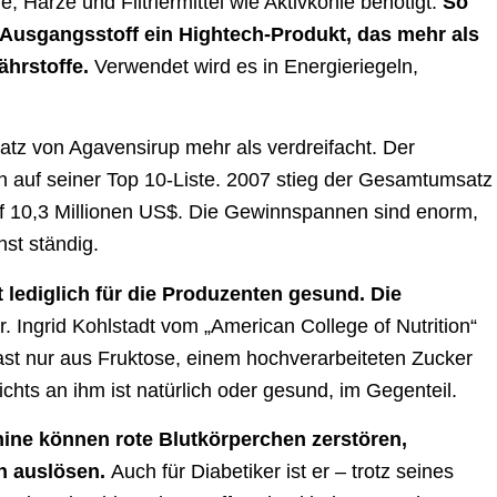
Harze und Filtriermittel wie Aktivkohle benötigt.
So
Ausgangsstoff ein Hightech-Produkt, das mehr als
ährstoffe.
Verwendet wird es in Energieriegeln,
atz von Agavensirup mehr als verdreifacht. Der
n auf seiner Top 10-Liste. 2007 stieg der Gesamtumsatz
uf 10,3 Millionen US$. Die Gewinnspannen sind enorm,
st ständig.
lediglich für die Produzenten gesund. Die
r. Ingrid Kohlstadt vom „American College of Nutrition“
fast nur aus Fruktose, einem hochverarbeiteten Zucker
chts an ihm ist natürlich oder gesund, im Gegenteil.
nine können rote Blutkörperchen zerstören,
n auslösen.
Auch für Diabetiker ist er – trotz seines