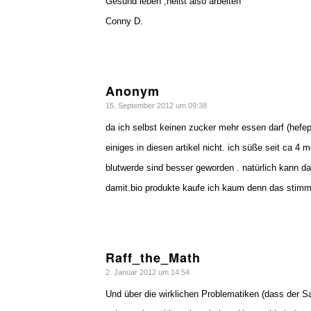
Gesund leben ,heißt also arbeiten
Conny D.
Anonym
sagte:
15. September 2012 um 09:38
da ich selbst keinen zucker mehr essen darf (hefepi
einiges in diesen artikel nicht. ich süße seit c
blutwerde sind besser geworden . natürlich kann d
damit.bio produkte kaufe ich kaum denn das stimm
Raff_the_Math
sagte:
2. Januar 2012 um 14:54
Und über die wirklichen Problematiken (dass der S