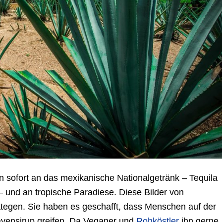
sofort an das mexikanische Nationalgetränk – Tequila
 und an tropische Paradiese. Diese Bilder von
ategen.
Sie haben es geschafft, dass Menschen auf der
avensirup greifen. Da Veganer und
Rohköstler
ihn gerne