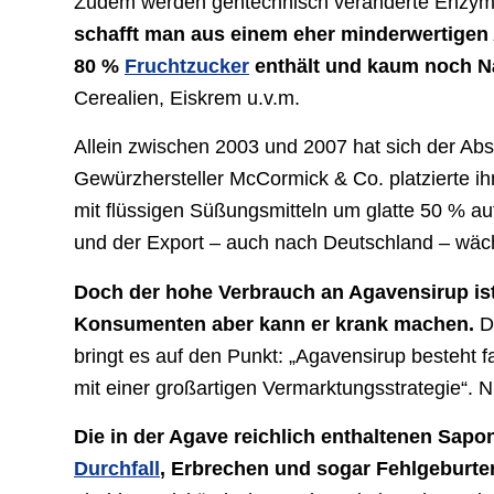
Zudem werden gentechnisch veränderte Enzyme, 
schafft man aus einem eher minderwertigen 
80 %
Fruchtzucker
enthält und kaum noch N
Cerealien, Eiskrem u.v.m.
Allein zwischen 2003 und 2007 hat sich der Abs
Gewürzhersteller McCormick & Co. platzierte ih
mit flüssigen Süßungsmitteln um glatte 50 % a
und der Export – auch nach Deutschland – wäch
Doch der hohe Verbrauch an Agavensirup ist 
Konsumenten aber kann er krank machen.
D
bringt es auf den Punkt: „Agavensirup besteht 
mit einer großartigen Vermarktungsstrategie“. Ni
Die in der Agave reichlich enthaltenen Sapo
Durchfall
, Erbrechen und sogar Fehlgeburte