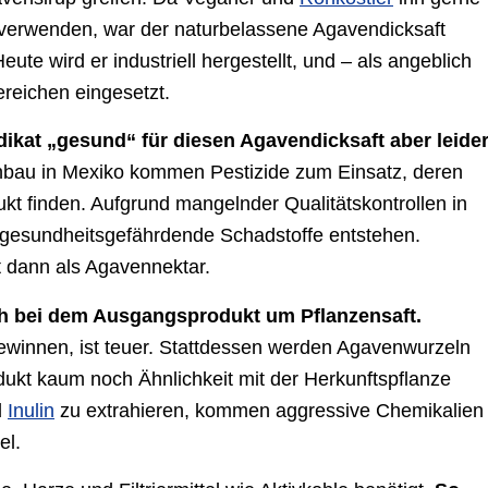
verwenden, war der naturbelassene Agavendicksaft
ute wird er industriell hergestellt, und – als angeblich
ereichen eingesetzt.
ikat „gesund“ für diesen Agavendicksaft aber leide
bau in Mexiko kommen Pestizide zum Einsatz, deren
kt finden. Aufgrund mangelnder Qualitätskontrollen in
 gesundheitsgefährdende Schadstoffe entstehen.
t dann als Agavennektar.
ich bei dem Ausgangsprodukt um Pflanzensaft.
gewinnen, ist teuer. Stattdessen werden Agavenwurzeln
dukt kaum noch Ähnlichkeit mit der Herkunftspflanze
d
Inulin
zu extrahieren, kommen aggressive Chemikalien
el.