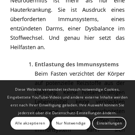
Neurodermitis ist mehr als nur eine
Hauterkrankung. Sie ist Ausdruck eines
überforderten Immunsystems, eines
entzündeten Darms, einer Dysbalance im
Stoffwechsel. Und genau hier setzt das
Heilfasten an.
Entlastung des Immunsystems
Beim Fasten verzichtet der Körper
auf potenzielle Reizstoffe aus der
Diese Website verwendet technisch notwendige Cookies.
Nahrung. Keine histaminhaltigen
Eingebettete YouTube-Videos und andere externe Inhalte werden
Lebensmittel, keine versteckten
erst nach Ihrer Einwilligung geladen. Ihre Auswahl können Sie
Allergene, keine verarbeiteten
jederzeit über die Datenschutz-Einstellungen ändern.
Produkte mit Zusatzstoffen. Das
Alle akzeptieren
Nur Notwendige
Einstellungen
Immunsystem kann sich