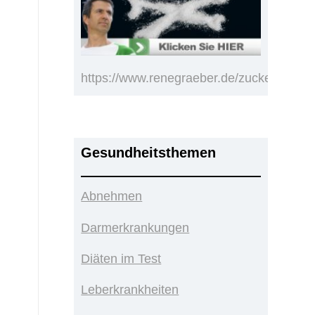
https://www.renegraeber.de/zucker.html
Gesundheitsthemen
Abnehmen
Darmerkrankungen
Diäten im Test
Leberkrankheiten