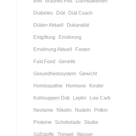
BMI
braunes Fett
Darmbakterien
Diabetes
Diät
Diät Coach
Diäten Aktuell
Dukandiät
Entgiftung
Ernährung
Ernährung Aktuell
Fasten
Fast Food
Genetik
Gesundheitssystem
Gewicht
Homöopathie
Hormone
Kinder
Kohlsuppen Diät
Leptin
Low Carb
Neotame
Nikotin
Nudeln
Pritkin
Proteine
Schokolade
Studie
Süßstoffe
Trimgel
Wasser