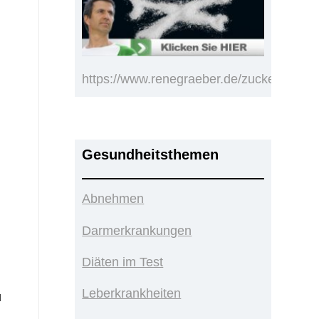
https://www.renegraeber.de/zucker.html
Gesundheitsthemen
Abnehmen
Darmerkrankungen
Diäten im Test
Leberkrankheiten
u