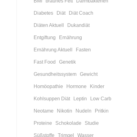
BMI
braunes Fett
Darmbakterien
Diabetes
Diät
Diät Coach
Diäten Aktuell
Dukandiät
Entgiftung
Ernährung
Ernährung Aktuell
Fasten
Fast Food
Genetik
Gesundheitssystem
Gewicht
Homöopathie
Hormone
Kinder
Kohlsuppen Diät
Leptin
Low Carb
Neotame
Nikotin
Nudeln
Pritkin
Proteine
Schokolade
Studie
Süßstoffe
Trimgel
Wasser