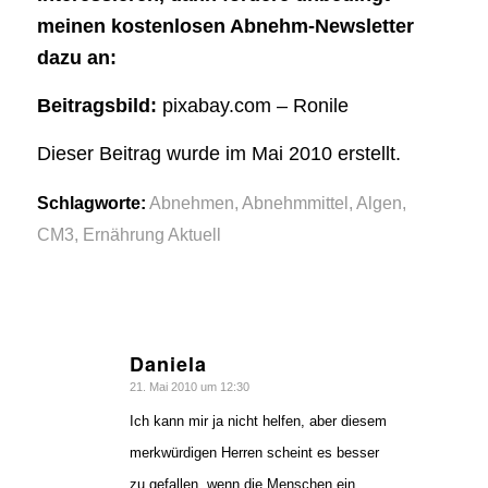
meinen kostenlosen Abnehm-Newsletter
dazu an:
Beitragsbild:
pixabay.com – Ronile
Dieser Beitrag wurde im Mai 2010 erstellt.
Schlagworte:
Abnehmen
,
Abnehmmittel
,
Algen
,
CM3
,
Ernährung Aktuell
Daniela
sagte:
21. Mai 2010 um 12:30
Ich kann mir ja nicht helfen, aber diesem
merkwürdigen Herren scheint es besser
zu gefallen, wenn die Menschen ein