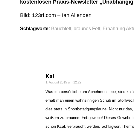
kostenlosen Praxis-Newsletter „Unabhängig. 
Bild: 123rf.com – Ian Allenden
Schlagworte:
Bauchfett
,
braunes Fett
,
Ernährung Aktu
Kai
sagte:
1. August 2015 um 12:22
Was ich persönlich zum Abnehmen liebe, sind kalt
erhält man einen wahnsinnigen Schub im Stoffwechs
dies stets in Sportbetätigungslaune. Nicht nur da
weißem zu braunem Fettgewebe! Dieses Gewebe bes
schon Kcal. verbraucht werden. Schlagwort Thermo