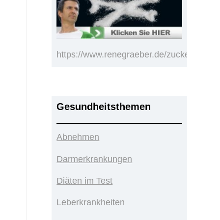
https://www.renegraeber.de/zucker.html
Gesundheitsthemen
Abnehmen
Darmerkrankungen
Diäten im Test
Leberkrankheiten