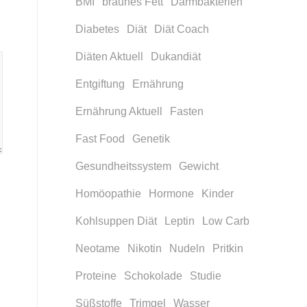
BMI
braunes Fett
Darmbakterien
Diabetes
Diät
Diät Coach
Diäten Aktuell
Dukandiät
Entgiftung
Ernährung
Ernährung Aktuell
Fasten
Fast Food
Genetik
Gesundheitssystem
Gewicht
Homöopathie
Hormone
Kinder
Kohlsuppen Diät
Leptin
Low Carb
Neotame
Nikotin
Nudeln
Pritkin
Proteine
Schokolade
Studie
Süßstoffe
Trimgel
Wasser