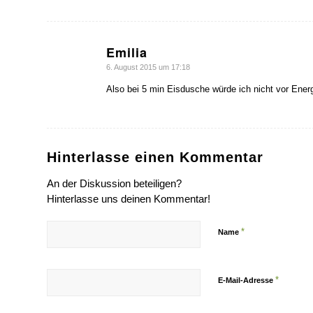
Emilia
sagte:
6. August 2015 um 17:18
Also bei 5 min Eisdusche würde ich nicht vor Ener
Hinterlasse einen Kommentar
An der Diskussion beteiligen?
Hinterlasse uns deinen Kommentar!
*
Name
*
E-Mail-Adresse