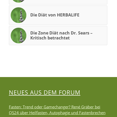
Die Diät von HERBALIFE
Die Zone Diät nach Dr. Sears –
Kritisch betrachtet
NEUES AUS DEM FORUM
Fasten: Trend oder Gamechanger? René Gräber bei
QS24 über Heilfasten, Autophagie und Fastenbrechen