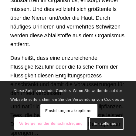
Substanzen im Organismus, entsorgt werden
müssen. Und dies vollzieht sich größtenteils
über die Nieren und/oder die Haut. Durch
häufiges Urinieren und vermehrtes Schwitzen
werden diese Abfallstoffe aus dem Organismus
entfernt.
Das heißt, dass eine unzureichende
Flüssigkeitszufuhr oder die falsche Form der
Flüssigkeit diesen Entgiftungsprozess
einschränkt und damit die Voraussetzungen für
Diese Seite verwendet Cookies. Wenn Sie weiterhin auf der
den Infekt verbessert.
Webseite surfen, stimmen Sie der Verwendung von Cookies zu.
Und natürlich gibt es eine Menge Heilpflanzen-
Einstellungen akzeptieren
Tees, die bei einer Grippe gute Dienste leisten!
Das würde den Rahmen dieses Beitrags aber
Verberge nur die Benachrichtigung
Einstellungen
sprengen…